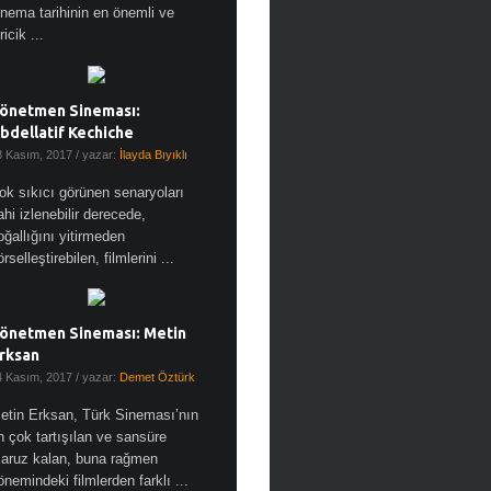
inema tarihinin en önemli ve
ricik ...
önetmen Sineması:
bdellatif Kechiche
8 Kasım, 2017
/ yazar:
İlayda Bıyıklı
ok sıkıcı görünen senaryoları
ahi izlenebilir derecede,
oğallığını yitirmeden
örselleştirebilen, filmlerini ...
önetmen Sineması: Metin
rksan
4 Kasım, 2017
/ yazar:
Demet Öztürk
etin Erksan, Türk Sineması’nın
n çok tartışılan ve sansüre
aruz kalan, buna rağmen
önemindeki filmlerden farklı ...