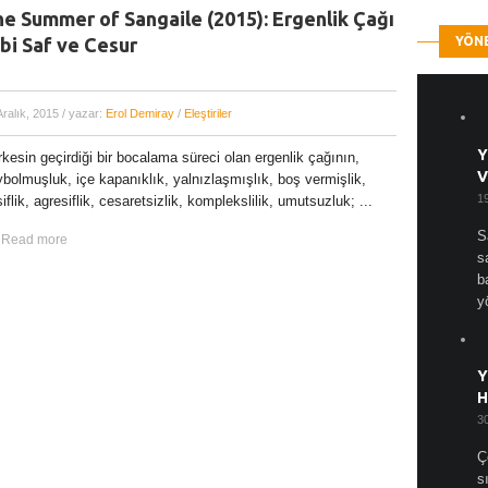
e Summer of Sangaile (2015): Ergenlik Çağı
bi Saf ve Cesur
YÖN
Aralık, 2015
/ yazar:
Erol Demiray
/
Eleştiriler
Y
kesin geçirdiği bir bocalama süreci olan ergenlik çağının,
V
bolmuşluk, içe kapanıklık, yalnızlaşmışlık, boş vermişlik,
1
iflik, agresiflik, cesaretsizlik, komplekslilik, umutsuzluk; ...
S
Read more
s
b
y
Y
H
3
Ç
s