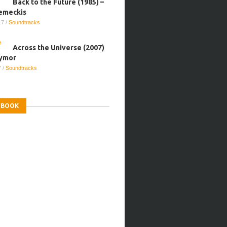
Back to the Future (1985) –
emeckis
017
/
Soundtracks
Across the Universe (2007)
aymor
7
/
Soundtracks
EBOOK