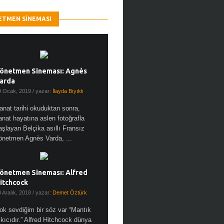
ETMEN SINEMASI
önetmen Sineması: Agnès
arda
9 Ocak, 2019
/ yazar:
İlayda Bıyıklı
anat tarihi okuduktan sonra,
anat hayatına aslen fotoğrafla
aşlayan Belçika asıllı Fransız
önetmen Agnès Varda, ...
önetmen Sineması: Alfred
itchcock
0 Aralık, 2018
/ yazar:
Demet Öztürk
ok sevdiğim bir söz var “Mantık
ıkıcıdır.” Alfred Hitchcock dünya