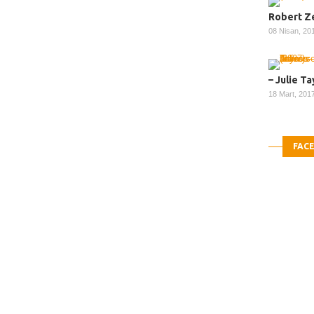
Robert Z
08 Nisan, 2
– Julie T
18 Mart, 201
FAC