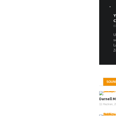
Y
C
0
U
s
L
Z
SOUN
Darnell M
11 Haziran, 