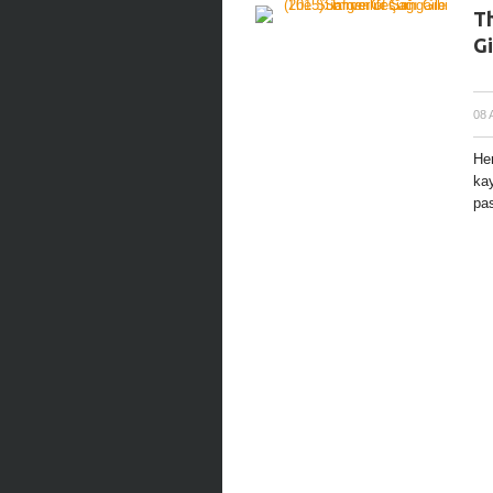
Th
Gi
08 
Her
kay
pas