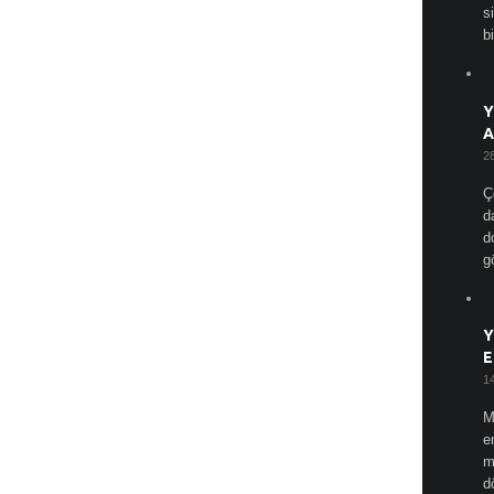
s
bi
Y
A
2
Ç
d
d
g
Y
E
1
M
e
m
d