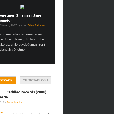
önetmen Sineması: Jane
ampion
7 Kasım, 2017
/ yazar:
Dilan Salkaya
zun metrajları bir yana, adını
on dönemde en çok Top of the
ake dizisi ile duyduğumuz Yeni
elandalı yönetmen ...
DTRACK
YILDIZ TABLOSU
Cadillac Records (2008) –
artin
2017
/
Soundtracks