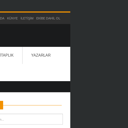
ZDA
KÜNYE
İLETIŞIM
EKIBE DAHIL OL
ITAPLIK
YAZARLAR