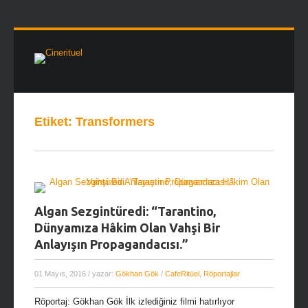
Etiket:
Transformers
Algan Sezgintüredi: “Tarantino,
Dünyamıza Hâkim Olan Vahşi Bir
Anlayışın Propagandacısı.”
01 Mayıs, 2016
/ yazar:
Gökhan Gök
/
CafeRitüel
,
Röportajlar
Röportaj: Gökhan Gök İlk izlediğiniz filmi hatırlıyor