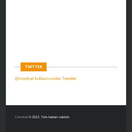
TWITTER
@cinerituel kullanıcısından Tweetler
Cineritüel
© 2013. Tüm hakları saklıdır.