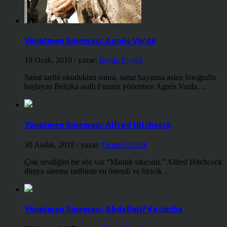
Yönetmen Sineması: Agnès Varda
19 Ocak, 2019
/ yazar:
İlayda Bıyıklı
Sanat tarihi okuduktan sonra, sanat hayatına aslen fotoğrafla
başlayan Belçika asıllı Fransız yönetmen Agnès Varda, ...
Yönetmen Sineması: Alfred Hitchcock
30 Aralık, 2018
/ yazar:
Demet Öztürk
Çok sevdiğim bir söz var “Mantık sıkıcıdır.” Alfred Hitchcock
dünya sinema tarihinin en önemli ve biricik ...
Yönetmen Sineması: Abdellatif Kechiche