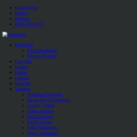
Hakkımızda
Künye
İletişim
Ekibe Dahil Ol
Eleştiriler
Film Eleştirileri
Sinema Yazıları
Dosyalar
Diziler
Keşfet
Listeler
Kitaplık
Yazarlar
Alpaslan Paşaoğlu
Berna Stera Değirmen
Demet Öztürk
Dilan Salkaya
Erol Demiray
Evrim Nacar
Fatih Değirmen
Fırat Çakkalkurt