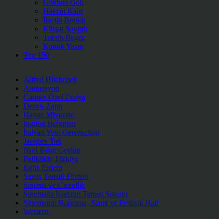
Gökhan Gök
Haktan Kalır
İlayda Bıyıklı
Kürşat Saygılı
Teksin Begeç
Konuk Yazar
Top 150
Alfred Hitchcock
Animasyon
Cannes Özel Dosya
Derviş Zaim
Hayao Miyazaki
Ingmar Bergman
İtalyan Yeni Gerçekçiliği
Jacques Tati
Nuri Bilge Ceylan
Pelikülde Türkiye
Reha Erdem
Savaş Temalı Filmler
Sinema ve Cinsellik
Sinemada Kadının Temsil Sistemi
Sinemanın Bağımsız, Sanat ve Festival Hali
Western