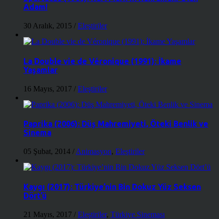
Adam!
30 Aralık, 2015
/
Eleştiriler
La Double vie de Véronique (1991): İkame
Yaşamlar
16 Mayıs, 2017
/
Eleştiriler
Paprika (2006): Düş Mahremiyeti, Öteki Benlik ve
Sinema
05 Şubat, 2014
/
Animasyon
,
Eleştiriler
Kaygı (2017): Türkiye’nin Bin Dokuz Yüz Seksen
Dört’ü
21 Mayıs, 2017
/
Eleştiriler
,
Türkiye Sineması