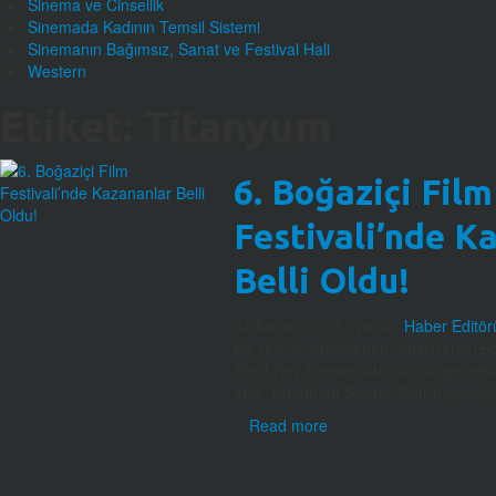
Sinema ve Cinsellik
Sinemada Kadının Temsil Sistemi
Sinemanın Bağımsız, Sanat ve Festival Hali
Western
Etiket:
Titanyum
6. Boğaziçi Film
Festivali’nde K
Belli Oldu!
04 Kasım, 2018
/ yazar:
Haber Editör
Bu yıl 6.’sı düzenlenen Uluslararası B
Reşit Rey Konser Salonu’nda gerçekleş
erdi. Yönetmen Serdar Akar başkanlığ
Read more