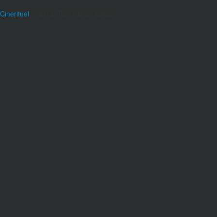
Cineritüel
© 2013. Tüm hakları saklıdır.