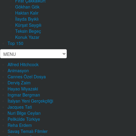
Fırat Çakkalkurt
Gökhan Gök
Haktan Kalır
İlayda Bıyıklı
Kürşat Saygılı
Teksin Begeç
Konuk Yazar
Top 150
Alfred Hitchcock
Animasyon
Cannes Özel Dosya
Derviş Zaim
Hayao Miyazaki
Ingmar Bergman
İtalyan Yeni Gerçekçiliği
Jacques Tati
Nuri Bilge Ceylan
Pelikülde Türkiye
Reha Erdem
Savaş Temalı Filmler