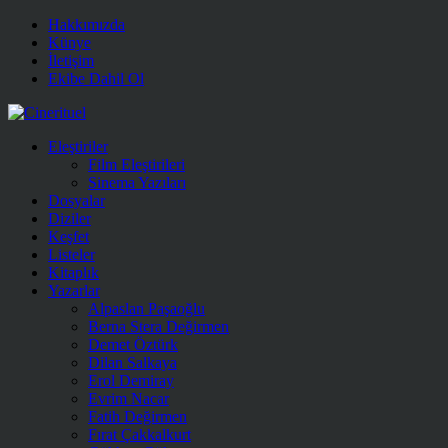
Hakkımızda
Künye
İletişim
Ekibe Dahil Ol
Eleştiriler
Film Eleştirileri
Sinema Yazıları
Dosyalar
Diziler
Keşfet
Listeler
Kitaplık
Yazarlar
Alpaslan Paşaoğlu
Berna Stera Değirmen
Demet Öztürk
Dilan Salkaya
Erol Demiray
Evrim Nacar
Fatih Değirmen
Fırat Çakkalkurt