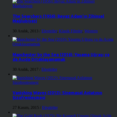
The Searchers (1956): Beyaz Adam’ın Zihinsel
Mağlubiyeti
30 Aralık, 2013
/
Eleştiriler
,
Klasik Filmler
,
Western
Manchester by the Sea (2016): Yaşama Uğraşı ya
da Acıda Ortaklaşamamak
30 Aralık, 2017
/
Eleştiriler
Vanishing Waves (2012): Sinemasal Anlatının
Şizofrenleşmesi
27 Kasım, 2015
/
Eleştiriler