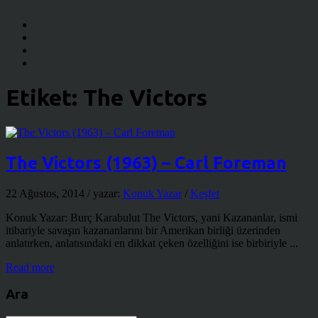
Etiket:
The Victors
The Victors (1963) – Carl Foreman
22 Ağustos, 2014
/ yazar:
Konuk Yazar
/
Keşfet
Konuk Yazar: Burç Karabulut The Victors, yani Kazananlar, ismi
itibariyle savaşın kazananlarını bir Amerikan birliği üzerinden
anlatırken, anlatısındaki en dikkat çeken özelliğini ise birbiriyle ...
Read more
Ara