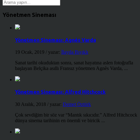
Yönetmen Sineması
Yönetmen Sineması: Agnès Varda
19 Ocak, 2019
/ yazar:
İlayda Bıyıklı
Sanat tarihi okuduktan sonra, sanat hayatına aslen fotoğrafla
başlayan Belçika asıllı Fransız yönetmen Agnès Varda, ...
Yönetmen Sineması: Alfred Hitchcock
30 Aralık, 2018
/ yazar:
Demet Öztürk
Çok sevdiğim bir söz var “Mantık sıkıcıdır.” Alfred Hitchcock
dünya sinema tarihinin en önemli ve biricik ...