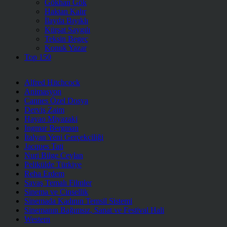
Gökhan Gök
Haktan Kalır
İlayda Bıyıklı
Kürşat Saygılı
Teksin Begeç
Konuk Yazar
Top 150
Alfred Hitchcock
Animasyon
Cannes Özel Dosya
Derviş Zaim
Hayao Miyazaki
Ingmar Bergman
İtalyan Yeni Gerçekçiliği
Jacques Tati
Nuri Bilge Ceylan
Pelikülde Türkiye
Reha Erdem
Savaş Temalı Filmler
Sinema ve Cinsellik
Sinemada Kadının Temsil Sistemi
Sinemanın Bağımsız, Sanat ve Festival Hali
Western