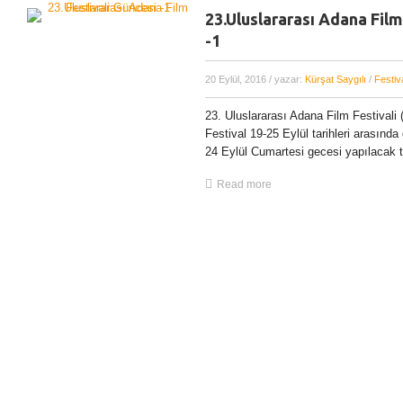
23.Uluslararası Adana Film
-1
20 Eylül, 2016
/ yazar:
Kürşat Saygılı
/
Festiva
23. Uluslararası Adana Film Festivali 
Festival 19-25 Eylül tarihleri arasında 
24 Eylül Cumartesi gecesi yapılacak tör
Read more