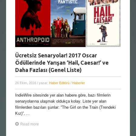
Ücretsiz Senaryolar! 2017 Oscar
Ödüllerinde Yarışan ‘Hail, Caesar!’ ve
Daha Fazlası (Genel Liste)
26 Ekim, 2016
/ yazar:
Haber Editörü
/
Haberler
IndieWire sitesinde yer alan habere göre, bazı filmlerin
senaryolarına ulaşmak oldukça kolay. Liste yer alan
filmlerden bazıları şunlar: “The Girl on the Train (Trendeki
Kız)”, ...
Read more