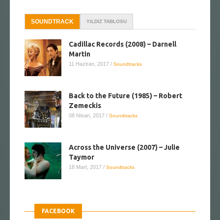
SOUNDTRACK
YILDIZ TABLOSU
Cadillac Records (2008) – Darnell
Martin
11 Haziran, 2017
/
Soundtracks
Back to the Future (1985) – Robert
Zemeckis
08 Nisan, 2017
/
Soundtracks
Across the Universe (2007) – Julie
Taymor
18 Mart, 2017
/
Soundtracks
FACEBOOK