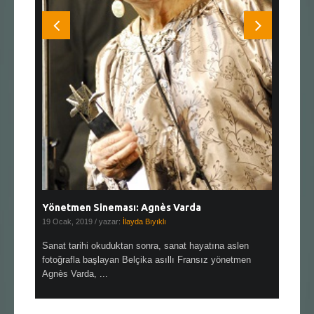
Yönetmen Sineması: Agnès Varda
Yönetmen
19 Ocak, 2019
/ yazar:
İlayda Bıyıklı
30 Aralık, 2
en çok Top
Sanat tarihi okuduktan sonra, sanat hayatına aslen
Çok sevdiğ
alı
fotoğrafla başlayan Belçika asıllı Fransız yönetmen
Hitchcock 
Agnès Varda, ...