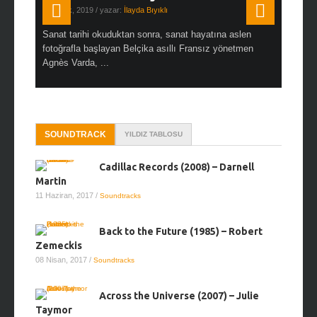
19 Ocak, 2019
/ yazar:
İlayda Bıyıklı
30 Aralık, 2
en çok Top
Sanat tarihi okuduktan sonra, sanat hayatına aslen
Çok sevdiğ
alı
fotoğrafla başlayan Belçika asıllı Fransız yönetmen
Hitchcock 
Agnès Varda, ...
SOUNDTRACK
YILDIZ TABLOSU
Cadillac Records (2008) – Darnell
Martin
11 Haziran, 2017
/
Soundtracks
Back to the Future (1985) – Robert
Zemeckis
08 Nisan, 2017
/
Soundtracks
Across the Universe (2007) – Julie
Taymor