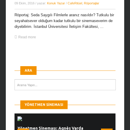
09 Ekim, 2016
/ yazar:
Konuk Yazar
/
CafeRitüel
,
Röportajlar
Röportaj: Seda Saygılı Filmlerle aranız nasıldır? Tutkulu bir
seyahatsever olduğum kadar tutkulu bir sinemaseverim de
diyebilirim. İstanbul Üniversitesi İletişim Fakültesi, ...
Read more
ARA
YÖNETMEN SINEMASI
Yönetmen Sineması: Agnès Varda
Yönetmen