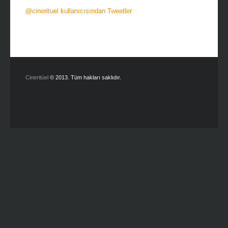
@cinerituel kullanıcısından Tweetler
Cineritüel
© 2013. Tüm hakları saklıdır.