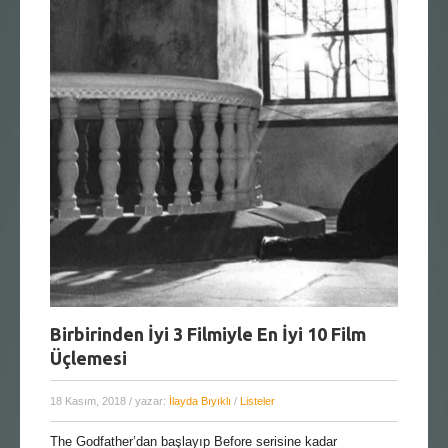
Birbirinden İyi 3 Filmiyle En İyi 10 Film
Üçlemesi
18 Kasım, 2018
/ yazar:
İlayda Bıyıklı
/
Listeler
The Godfather’dan başlayıp Before serisine kadar