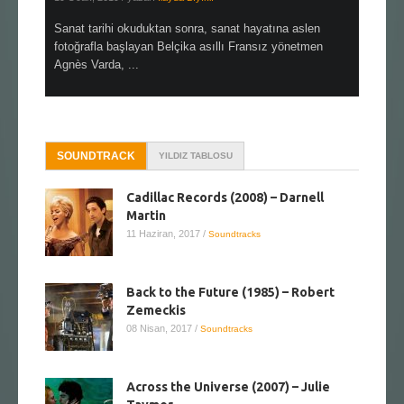
en çok Top
Sanat tarihi okuduktan sonra, sanat hayatına aslen
Çok sevdiğ
alı
fotoğrafla başlayan Belçika asıllı Fransız yönetmen
Hitchcock 
Agnès Varda, ...
SOUNDTRACK
YILDIZ TABLOSU
Cadillac Records (2008) – Darnell
Martin
11 Haziran, 2017
/
Soundtracks
Back to the Future (1985) – Robert
Zemeckis
08 Nisan, 2017
/
Soundtracks
Across the Universe (2007) – Julie