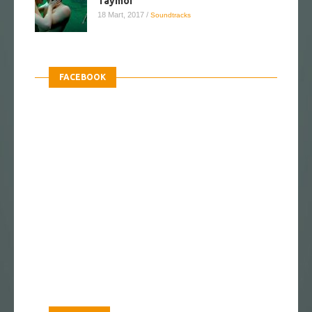
Taymor
18 Mart, 2017
/
Soundtracks
FACEBOOK