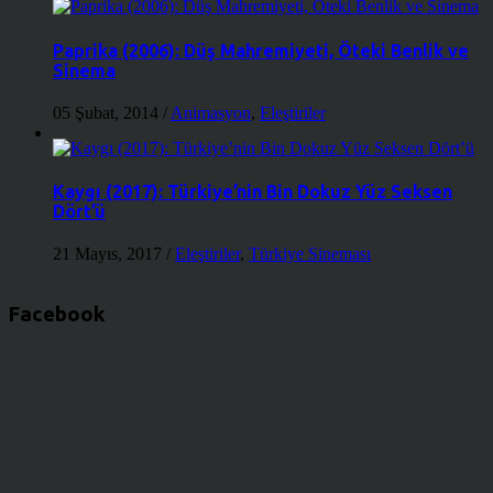
Paprika (2006): Düş Mahremiyeti, Öteki Benlik ve
Sinema
05 Şubat, 2014
/
Animasyon
,
Eleştiriler
Kaygı (2017): Türkiye’nin Bin Dokuz Yüz Seksen
Dört’ü
21 Mayıs, 2017
/
Eleştiriler
,
Türkiye Sineması
Facebook