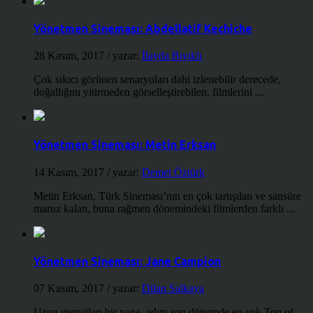
Yönetmen Sineması: Abdellatif Kechiche
28 Kasım, 2017
/ yazar:
İlayda Bıyıklı
Çok sıkıcı görünen senaryoları dahi izlenebilir derecede,
doğallığını yitirmeden görselleştirebilen, filmlerini ...
Yönetmen Sineması: Metin Erksan
14 Kasım, 2017
/ yazar:
Demet Öztürk
Metin Erksan, Türk Sineması’nın en çok tartışılan ve sansüre
maruz kalan, buna rağmen dönemindeki filmlerden farklı ...
Yönetmen Sineması: Jane Campion
07 Kasım, 2017
/ yazar:
Dilan Salkaya
Uzun metrajları bir yana, adını son dönemde en çok Top of