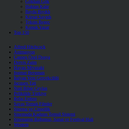
Gökhan Gök
Haktan Kalır
İlayda Bıyıklı
Kürşat Saygılı
Teksin Begeç
Konuk Yazar
Top 150
Alfred Hitchcock
Animasyon
Cannes Özel Dosya
Derviş Zaim
Hayao Miyazaki
Ingmar Bergman
İtalyan Yeni Gerçekçiliği
Jacques Tati
Nuri Bilge Ceylan
Pelikülde Türkiye
Reha Erdem
Savaş Temalı Filmler
Sinema ve Cinsellik
Sinemada Kadının Temsil Sistemi
Sinemanın Bağımsız, Sanat ve Festival Hali
Western