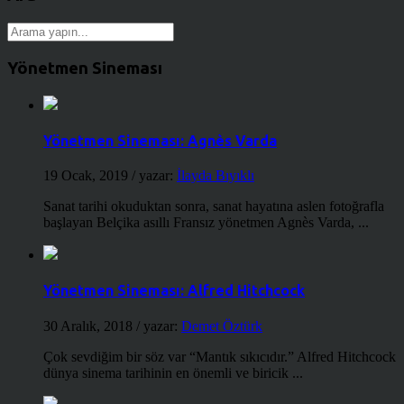
Yönetmen Sineması
Yönetmen Sineması: Agnès Varda
19 Ocak, 2019
/ yazar:
İlayda Bıyıklı
Sanat tarihi okuduktan sonra, sanat hayatına aslen fotoğrafla
başlayan Belçika asıllı Fransız yönetmen Agnès Varda, ...
Yönetmen Sineması: Alfred Hitchcock
30 Aralık, 2018
/ yazar:
Demet Öztürk
Çok sevdiğim bir söz var “Mantık sıkıcıdır.” Alfred Hitchcock
dünya sinema tarihinin en önemli ve biricik ...