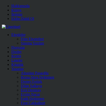
Hakkımızda
Künye
İletişim
Ekibe Dahil Ol
Eleştiriler
Film Eleştirileri
Sinema Yazıları
Dosyalar
Diziler
Keşfet
Listeler
Kitaplık
Yazarlar
Alpaslan Paşaoğlu
Berna Stera Değirmen
Demet Öztürk
Dilan Salkaya
Erol Demiray
Evrim Nacar
Fatih Değirmen
Fırat Çakkalkurt