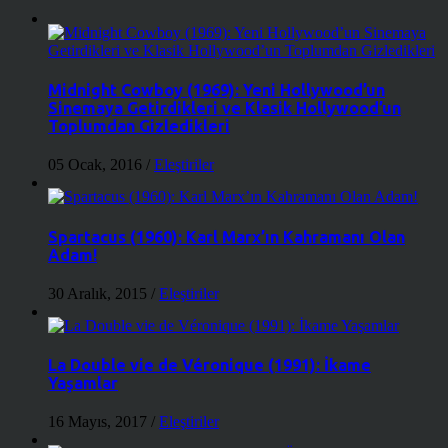
Midnight Cowboy (1969): Yeni Hollywood’un
Sinemaya Getirdikleri ve Klasik Hollywood’un
Toplumdan Gizledikleri
05 Ocak, 2016
/
Eleştiriler
Spartacus (1960): Karl Marx’ın Kahramanı Olan
Adam!
30 Aralık, 2015
/
Eleştiriler
La Double vie de Véronique (1991): İkame
Yaşamlar
16 Mayıs, 2017
/
Eleştiriler