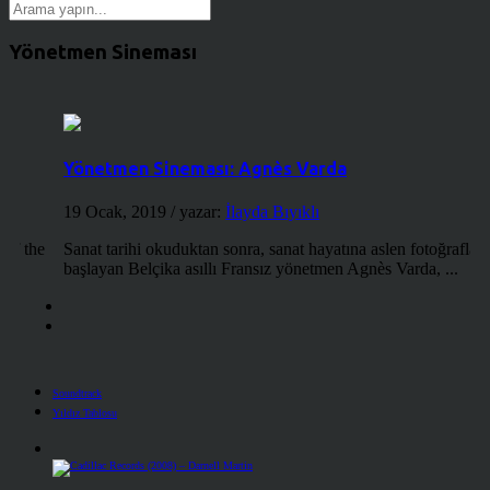
Yönetmen Sineması
Yönetmen Sineması: Agnès Varda
19 Ocak, 2019
/ yazar:
İlayda Bıyıklı
 of the
Sanat tarihi okuduktan sonra, sanat hayatına aslen fotoğrafla
başlayan Belçika asıllı Fransız yönetmen Agnès Varda, ...
Soundtrack
Yıldız Tablosu