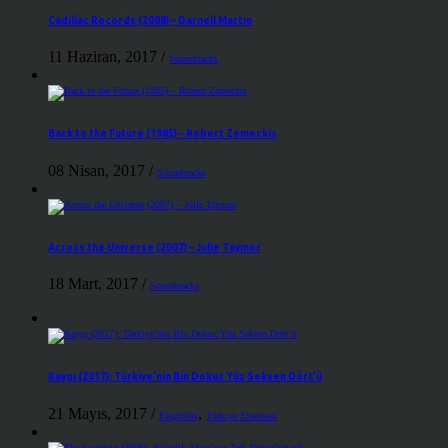
Cadillac Records (2008) – Darnell Martin
11 Haziran, 2017
/
Soundtracks
Back to the Future (1985) – Robert Zemeckis
08 Nisan, 2017
/
Soundtracks
Across the Universe (2007) – Julie Taymor
18 Mart, 2017
/
Soundtracks
Kaygı (2017): Türkiye’nin Bin Dokuz Yüz Seksen Dört’ü
21 Mayıs, 2017
/
,
Eleştiriler
Türkiye Sineması