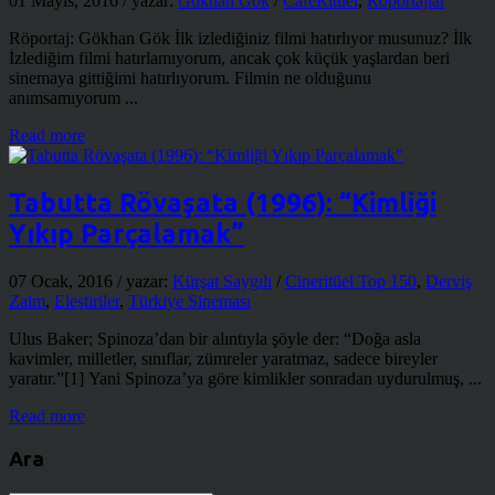
01 Mayıs, 2016
/ yazar:
Gökhan Gök
/
CafeRitüel
,
Röportajlar
Röportaj: Gökhan Gök İlk izlediğiniz filmi hatırlıyor musunuz? İlk
İzlediğim filmi hatırlamıyorum, ancak çok küçük yaşlardan beri
sinemaya gittiğimi hatırlıyorum. Filmin ne olduğunu
anımsamıyorum ...
Read more
Tabutta Rövaşata (1996): “Kimliği
Yıkıp Parçalamak”
07 Ocak, 2016
/ yazar:
Kürşat Saygılı
/
Cineritüel Top 150
,
Derviş
Zaim
,
Eleştiriler
,
Türkiye Sineması
Ulus Baker; Spinoza’dan bir alıntıyla şöyle der: “Doğa asla
kavimler, milletler, sınıflar, zümreler yaratmaz, sadece bireyler
yaratır.”[1] Yani Spinoza’ya göre kimlikler sonradan uydurulmuş, ...
Read more
Ara