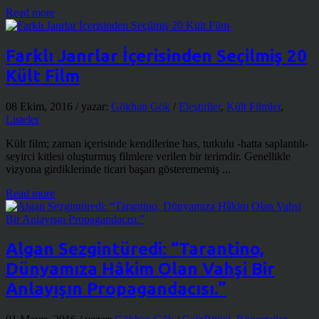
Read more
Farklı Janrlar İçerisinden Seçilmiş 20
Kült Film
08 Ekim, 2016
/ yazar:
Gökhan Gök
/
Eleştiriler
,
Kült Filmler
,
Listeler
Kült film; zaman içerisinde kendilerine has, tutkulu -hatta saplantılı-
seyirci kitlesi oluşturmuş filmlere verilen bir terimdir. Genellikle
vizyona girdiklerinde ticari başarı gösterememiş ...
Read more
Algan Sezgintüredi: “Tarantino,
Dünyamıza Hâkim Olan Vahşi Bir
Anlayışın Propagandacısı.”