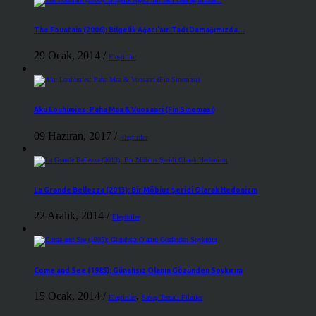
The Fountain (2006): Bilgelik Ağacı’nın Tadı Damağımızda…
29 Ocak, 2014
/
Eleştiriler
Aku Louhimies: Paha Maa & Vuosaari (Fin Sineması)
09 Haziran, 2017
/
Eleştiriler
La Grande Bellezza (2013): Bir Möbius Şeridi Olarak Hedonizm
22 Aralık, 2014
/
Eleştiriler
Come and See (1985): Günahsız Olanın Gözünden Soykırım
15 Ocak, 2014
/
,
Eleştiriler
Savaş Temalı Filmler