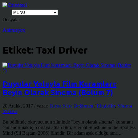
Dosyalar
Animasyon
Etiket:
Taxi Driver
Duyular Yoluyla Film Kuramları:
Beyin Olarak Sinema (Bölüm 7)
20 Aralık, 2017
/ yazar:
Berna Stera Değirmen
/
Eleştiriler
,
Sinema
Yazıları
Bu bölümde okuyucunun zihninde “beyin olarak sinema” kuramını
canlandırmak için ortaya atılan film, Eternal Sunshine in the Spotless
Mind (Sil Baştan, 2006) filmidir. Bir adam aşık olduğu ama ...