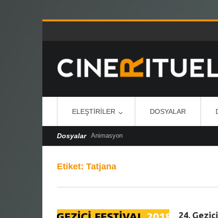
ELEŞTIRILER
DOSYALAR
Dosyalar
Animasyon
Etiket:
Tatjana
24. Gezici