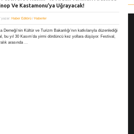
Sinop Ve Kastamonu’ya Uğrayacak!
/ yazar:
Haber Editörü
/
Haberler
 Derneği’nin Kültür ve Turizm Bakanlığı’nın katkılarıyla düzenlediği
l, bu yıl 30 Kasım’da yirmi dördüncü kez yollara düşüyor. Festival,
lık arasında ...