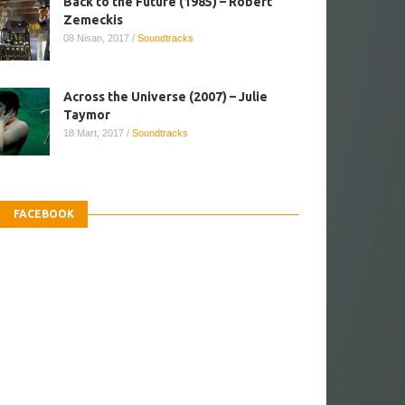
Back to the Future (1985) – Robert
Zemeckis
08 Nisan, 2017
/
Soundtracks
Across the Universe (2007) – Julie
Taymor
18 Mart, 2017
/
Soundtracks
FACEBOOK