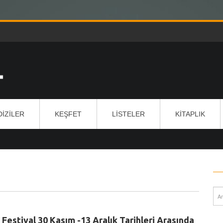
DIZILER
KEŞFET
LISTELER
KITAPLIK
 Festival 30 Kasım -13 Aralık Tarihleri Arasında