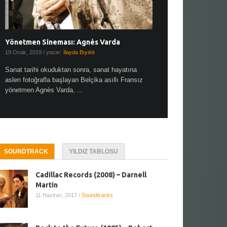
Yönetmen Sineması: Agnès Varda
Yönetmen Sineması: A
19 Ocak, 2019
/ yazar:
İlayda Bıyıklı
30 Aralık, 2018
/ yazar:
Demet
Sanat tarihi okuduktan sonra, sanat hayatına
Çok sevdiğim bir söz var “
aslen fotoğrafla başlayan Belçika asıllı Fransız
Hitchcock dünya sinema t
yönetmen Agnès Varda, ...
biricik ...
SOUNDTRACK
YILDIZ TABLOSU
Cadillac Records (2008) – Darnell
Martin
11 Haziran, 2017
/
Soundtracks