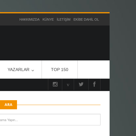
HAKKIMIZDA
KÜNYE
İLETIŞIM
EKIBE DAHIL OL
YAZARLAR
TOP 150
ARA