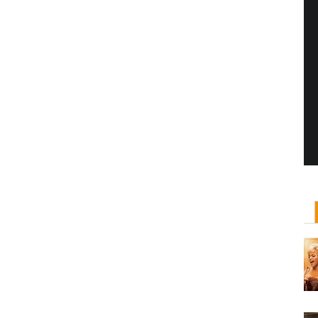
Yönetmen Sineması: Jane Campion
07 Kasım, 2017
/ yazar:
Dilan Salkaya
Uzun metrajları bir yana, adını son dönemde en
çok Top of the Lake dizisi ile duyduğumuz Yeni
Zelandalı yönetmen ...