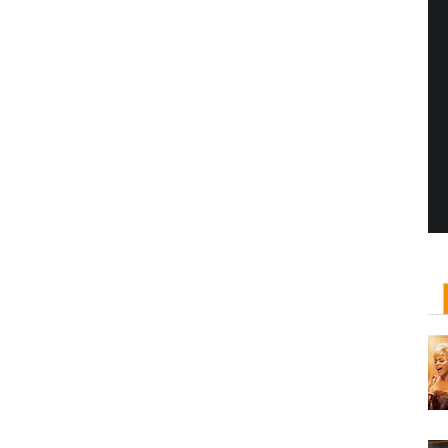
Yönetmen Sineması: Jane Campion
07 Kasım, 2017
/ yazar:
Dilan Salkaya
Uzun metrajları bir yana, adını son dönemde en
çok Top of the Lake dizisi ile duyduğumuz Yeni
Zelandalı yönetmen ...