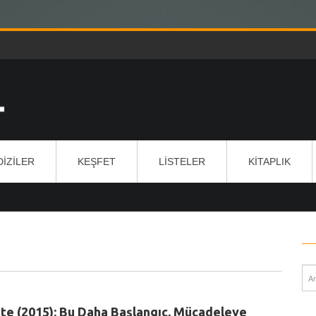
DIZILER
KEŞFET
LISTELER
KITAPLIK
te (2015): Bu Daha Başlangıç, Mücadeleye