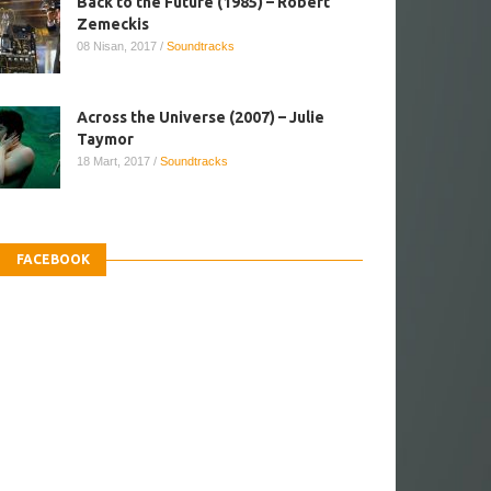
Back to the Future (1985) – Robert
Zemeckis
08 Nisan, 2017
/
Soundtracks
Across the Universe (2007) – Julie
Taymor
18 Mart, 2017
/
Soundtracks
FACEBOOK