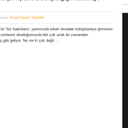
 yazar:
Kürşat Saygılı
/
Eleştiriler
f’ün “biz kadınların, yanımızda erkek olmadan kütüphaneye girmemiz
” cümlesini okuduğumuzda bile çok uzak bir zamandan
gibi geliyor. Ne var ki çok değil, ...