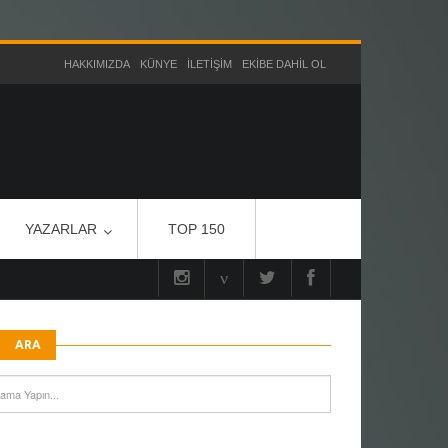
HAKKIMIZDA
KÜNYE
İLETIŞIM
EKIBE DAHIL OL
YAZARLAR
TOP 150
ARA