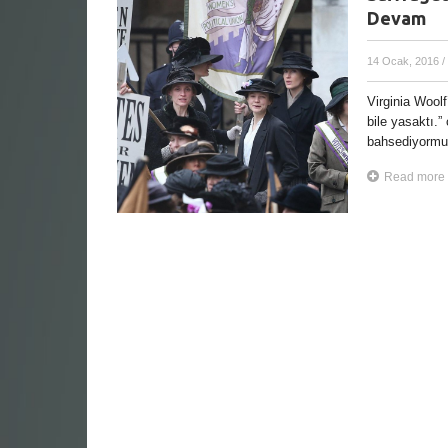
Devam
14 Ocak, 2016
/
Virginia Wool
bile yasaktı.
bahsediyormuş 
Read more