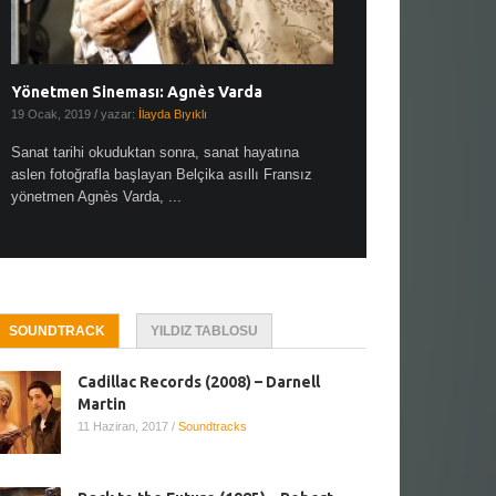
Yönetmen Sineması: Agnès Varda
Yönetmen Sineması: A
19 Ocak, 2019
/ yazar:
İlayda Bıyıklı
30 Aralık, 2018
/ yazar:
Demet
Sanat tarihi okuduktan sonra, sanat hayatına
Çok sevdiğim bir söz var “
aslen fotoğrafla başlayan Belçika asıllı Fransız
Hitchcock dünya sinema t
yönetmen Agnès Varda, ...
biricik ...
SOUNDTRACK
YILDIZ TABLOSU
Cadillac Records (2008) – Darnell
Martin
11 Haziran, 2017
/
Soundtracks