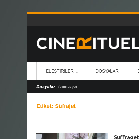
ELEŞTIRILER
DOSYALAR
Dosyalar
Animasyon
Etiket:
Süfrajet
Suffraget