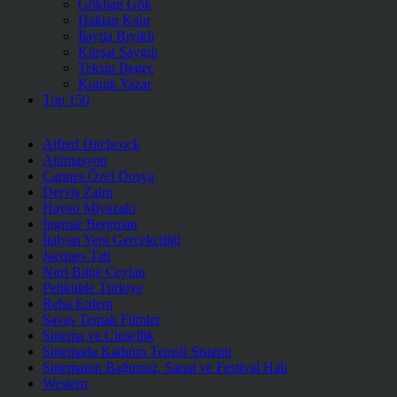
Gökhan Gök
Haktan Kalır
İlayda Bıyıklı
Kürşat Saygılı
Teksin Begeç
Konuk Yazar
Top 150
Alfred Hitchcock
Animasyon
Cannes Özel Dosya
Derviş Zaim
Hayao Miyazaki
Ingmar Bergman
İtalyan Yeni Gerçekçiliği
Jacques Tati
Nuri Bilge Ceylan
Pelikülde Türkiye
Reha Erdem
Savaş Temalı Filmler
Sinema ve Cinsellik
Sinemada Kadının Temsil Sistemi
Sinemanın Bağımsız, Sanat ve Festival Hali
Western