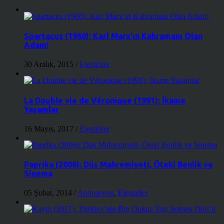
Spartacus (1960): Karl Marx’ın Kahramanı Olan
Adam!
30 Aralık, 2015
/
Eleştiriler
La Double vie de Véronique (1991): İkame
Yaşamlar
16 Mayıs, 2017
/
Eleştiriler
Paprika (2006): Düş Mahremiyeti, Öteki Benlik ve
Sinema
05 Şubat, 2014
/
Animasyon
,
Eleştiriler