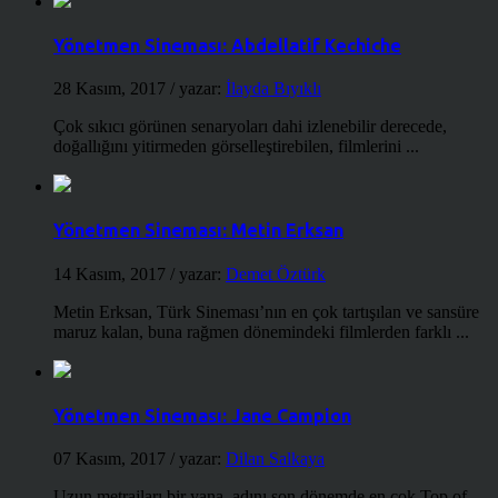
Yönetmen Sineması: Abdellatif Kechiche
28 Kasım, 2017
/ yazar:
İlayda Bıyıklı
Çok sıkıcı görünen senaryoları dahi izlenebilir derecede,
doğallığını yitirmeden görselleştirebilen, filmlerini ...
Yönetmen Sineması: Metin Erksan
14 Kasım, 2017
/ yazar:
Demet Öztürk
Metin Erksan, Türk Sineması’nın en çok tartışılan ve sansüre
maruz kalan, buna rağmen dönemindeki filmlerden farklı ...
Yönetmen Sineması: Jane Campion
07 Kasım, 2017
/ yazar:
Dilan Salkaya
Uzun metrajları bir yana, adını son dönemde en çok Top of