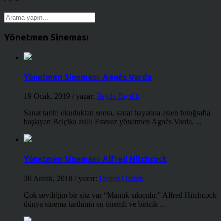
Yönetmen Sineması
Yönetmen Sineması: Agnès Varda
19 Ocak, 2019
/ yazar:
İlayda Bıyıklı
Sanat tarihi okuduktan sonra, sanat hayatına aslen fotoğrafla
başlayan Belçika asıllı Fransız yönetmen Agnès Varda, ...
Yönetmen Sineması: Alfred Hitchcock
30 Aralık, 2018
/ yazar:
Demet Öztürk
Çok sevdiğim bir söz var “Mantık sıkıcıdır.” Alfred Hitchcock
dünya sinema tarihinin en önemli ve biricik ...