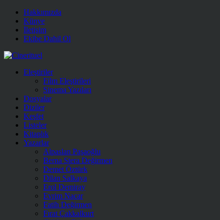
Hakkımızda
Künye
İletişim
Ekibe Dahil Ol
Eleştiriler
Film Eleştirileri
Sinema Yazıları
Dosyalar
Diziler
Keşfet
Listeler
Kitaplık
Yazarlar
Alpaslan Paşaoğlu
Berna Stera Değirmen
Demet Öztürk
Dilan Salkaya
Erol Demiray
Evrim Nacar
Fatih Değirmen
Fırat Çakkalkurt