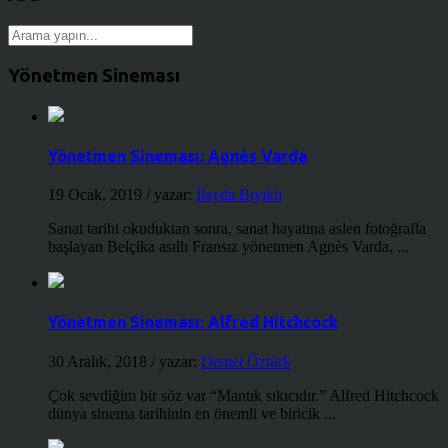
Yönetmen Sineması
Yönetmen Sineması: Agnès Varda
19 Ocak, 2019
/ yazar:
İlayda Bıyıklı
Sanat tarihi okuduktan sonra, sanat hayatına aslen fotoğrafla
başlayan Belçika asıllı Fransız yönetmen Agnès Varda, ...
Yönetmen Sineması: Alfred Hitchcock
30 Aralık, 2018
/ yazar:
Demet Öztürk
Çok sevdiğim bir söz var “Mantık sıkıcıdır.” Alfred Hitchcock
dünya sinema tarihinin en önemli ve biricik ...