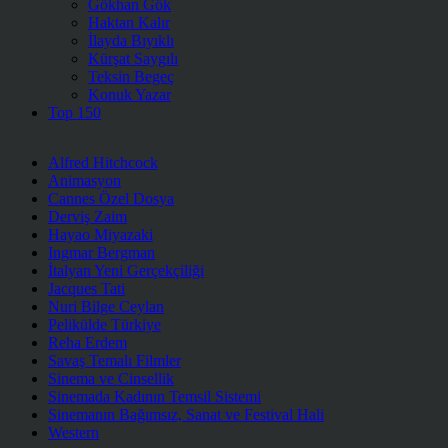
Gökhan Gök
Haktan Kalır
İlayda Bıyıklı
Kürşat Saygılı
Teksin Begeç
Konuk Yazar
Top 150
Alfred Hitchcock
Animasyon
Cannes Özel Dosya
Derviş Zaim
Hayao Miyazaki
Ingmar Bergman
İtalyan Yeni Gerçekçiliği
Jacques Tati
Nuri Bilge Ceylan
Pelikülde Türkiye
Reha Erdem
Savaş Temalı Filmler
Sinema ve Cinsellik
Sinemada Kadının Temsil Sistemi
Sinemanın Bağımsız, Sanat ve Festival Hali
Western