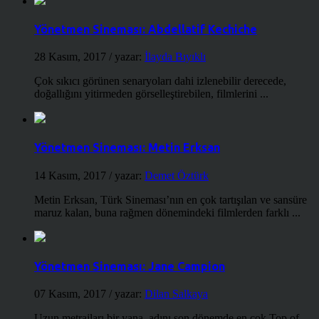
Yönetmen Sineması: Abdellatif Kechiche
28 Kasım, 2017
/ yazar:
İlayda Bıyıklı
Çok sıkıcı görünen senaryoları dahi izlenebilir derecede,
doğallığını yitirmeden görselleştirebilen, filmlerini ...
Yönetmen Sineması: Metin Erksan
14 Kasım, 2017
/ yazar:
Demet Öztürk
Metin Erksan, Türk Sineması’nın en çok tartışılan ve sansüre
maruz kalan, buna rağmen dönemindeki filmlerden farklı ...
Yönetmen Sineması: Jane Campion
07 Kasım, 2017
/ yazar:
Dilan Salkaya
Uzun metrajları bir yana, adını son dönemde en çok Top of