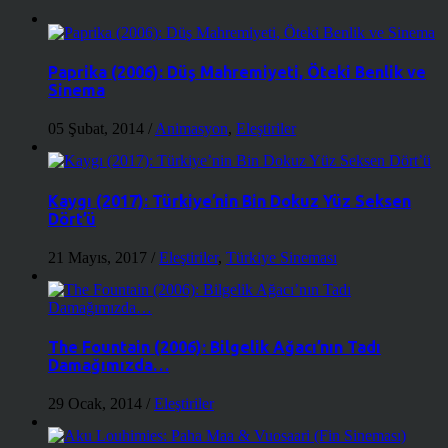
Paprika (2006): Düş Mahremiyeti, Öteki Benlik ve
Sinema
05 Şubat, 2014
/
Animasyon
,
Eleştiriler
Kaygı (2017): Türkiye’nin Bin Dokuz Yüz Seksen
Dört’ü
21 Mayıs, 2017
/
Eleştiriler
,
Türkiye Sineması
The Fountain (2006): Bilgelik Ağacı’nın Tadı
Damağımızda…
29 Ocak, 2014
/
Eleştiriler