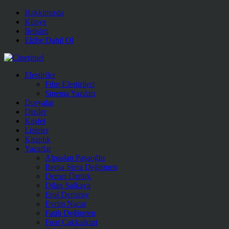
Hakkımızda
Künye
İletişim
Ekibe Dahil Ol
Eleştiriler
Film Eleştirileri
Sinema Yazıları
Dosyalar
Diziler
Keşfet
Listeler
Kitaplık
Yazarlar
Alpaslan Paşaoğlu
Berna Stera Değirmen
Demet Öztürk
Dilan Salkaya
Erol Demiray
Evrim Nacar
Fatih Değirmen
Fırat Çakkalkurt