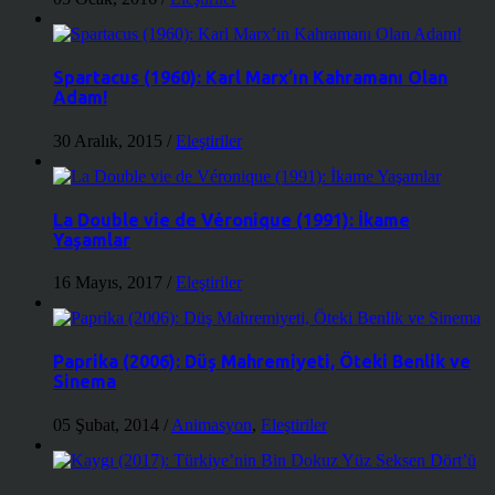
Spartacus (1960): Karl Marx’ın Kahramanı Olan
Adam!
30 Aralık, 2015
/
Eleştiriler
La Double vie de Véronique (1991): İkame
Yaşamlar
16 Mayıs, 2017
/
Eleştiriler
Paprika (2006): Düş Mahremiyeti, Öteki Benlik ve
Sinema
05 Şubat, 2014
/
Animasyon
,
Eleştiriler