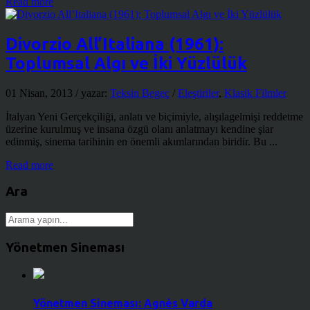
Read more
Divorzio All’Italiana (1961):
Toplumsal Algı ve İki Yüzlülük
01 Nisan, 2013
/ yazar:
Teksin Begeç
/
Eleştiriler
,
Klasik Filmler
İtalyan Yeni Gerçekçiliği, anlatı ve biçimiyle, alışılagelmişi reddetme
üzerine kurulmuş ve insana özgü olanı anlatmayı kendine şiar
edinmiş, sinema tarihinin en önemli akımlarından biridir. Bu ...
Read more
Ara
Yönetmen Sineması
Yönetmen Sineması: Agnès Varda