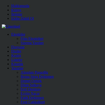
Hakkımızda
Künye
İletişim
Ekibe Dahil Ol
Eleştiriler
Film Eleştirileri
Sinema Yazıları
Dosyalar
Diziler
Keşfet
Listeler
Kitaplık
Yazarlar
Alpaslan Paşaoğlu
Berna Stera Değirmen
Demet Öztürk
Dilan Salkaya
Erol Demiray
Evrim Nacar
Fatih Değirmen
Fırat Çakkalkurt