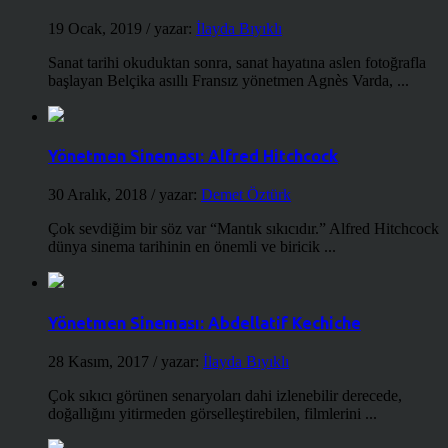
19 Ocak, 2019
/ yazar:
İlayda Bıyıklı
Sanat tarihi okuduktan sonra, sanat hayatına aslen fotoğrafla
başlayan Belçika asıllı Fransız yönetmen Agnès Varda, ...
Yönetmen Sineması: Alfred Hitchcock
30 Aralık, 2018
/ yazar:
Demet Öztürk
Çok sevdiğim bir söz var “Mantık sıkıcıdır.” Alfred Hitchcock
dünya sinema tarihinin en önemli ve biricik ...
Yönetmen Sineması: Abdellatif Kechiche
28 Kasım, 2017
/ yazar:
İlayda Bıyıklı
Çok sıkıcı görünen senaryoları dahi izlenebilir derecede,
doğallığını yitirmeden görselleştirebilen, filmlerini ...