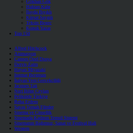
Gökhan Gök
Haktan Kalır
İlayda Bıyıklı
Kürşat Saygılı
Teksin Begeç
Konuk Yazar
Top 150
Alfred Hitchcock
Animasyon
Cannes Özel Dosya
Derviş Zaim
Hayao Miyazaki
Ingmar Bergman
İtalyan Yeni Gerçekçiliği
Jacques Tati
Nuri Bilge Ceylan
Pelikülde Türkiye
Reha Erdem
Savaş Temalı Filmler
Sinema ve Cinsellik
Sinemada Kadının Temsil Sistemi
Sinemanın Bağımsız, Sanat ve Festival Hali
Western