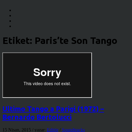
Etiket:
Paris’te Son Tango
Ultimo Tango a Parigi (1972) –
Bernardo Bertolucci
15 Nisan, 2015
/ yazar:
Editör
/
Soundtracks