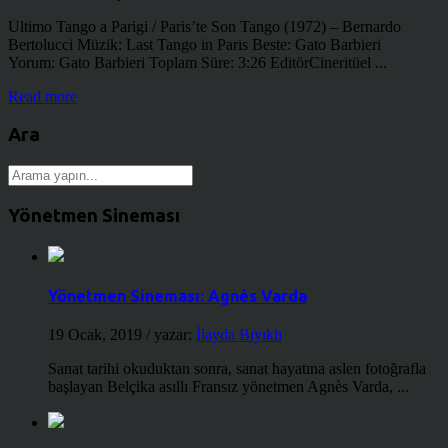
Ultimo Tango a Parigi / Paris’te Son Tango (1972) – Bernardo
Bertolucci Müzik: Last Tango in Paris Beste: Gato Barbieri
Yorum: Gato Barbieri Toplam Süre: 3:26 EditörCineritüel ...
Read more
Ara
Yönetmen Sineması
Yönetmen Sineması: Agnès Varda
19 Ocak, 2019
/ yazar:
İlayda Bıyıklı
Sanat tarihi okuduktan sonra, sanat hayatına aslen fotoğrafla
başlayan Belçika asıllı Fransız yönetmen Agnès Varda, ...