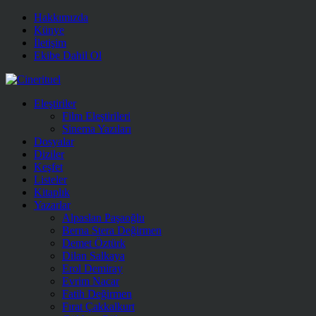
Hakkımızda
Künye
İletişim
Ekibe Dahil Ol
Eleştiriler
Film Eleştirileri
Sinema Yazıları
Dosyalar
Diziler
Keşfet
Listeler
Kitaplık
Yazarlar
Alpaslan Paşaoğlu
Berna Stera Değirmen
Demet Öztürk
Dilan Salkaya
Erol Demiray
Evrim Nacar
Fatih Değirmen
Fırat Çakkalkurt