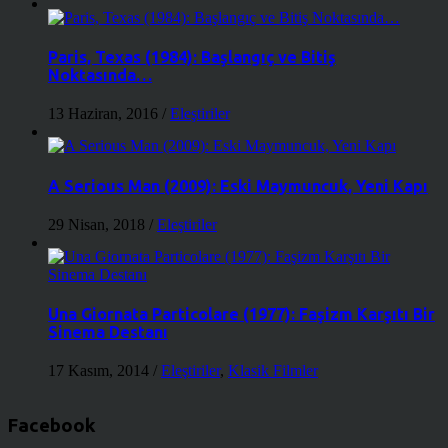
Paris, Texas (1984): Başlangıç ve Bitiş
Noktasında…
13 Haziran, 2016
/
Eleştiriler
A Serious Man (2009): Eski Maymuncuk, Yeni Kapı
29 Nisan, 2018
/
Eleştiriler
Una Giornata Particolare (1977): Faşizm Karşıtı Bir
Sinema Destanı
17 Kasım, 2014
/
Eleştiriler
,
Klasik Filmler
Facebook