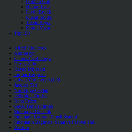
Gökhan Gök
Haktan Kalır
İlayda Bıyıklı
Kürşat Saygılı
Teksin Begeç
Konuk Yazar
Top 150
Alfred Hitchcock
Animasyon
Cannes Özel Dosya
Derviş Zaim
Hayao Miyazaki
Ingmar Bergman
İtalyan Yeni Gerçekçiliği
Jacques Tati
Nuri Bilge Ceylan
Pelikülde Türkiye
Reha Erdem
Savaş Temalı Filmler
Sinema ve Cinsellik
Sinemada Kadının Temsil Sistemi
Sinemanın Bağımsız, Sanat ve Festival Hali
Western