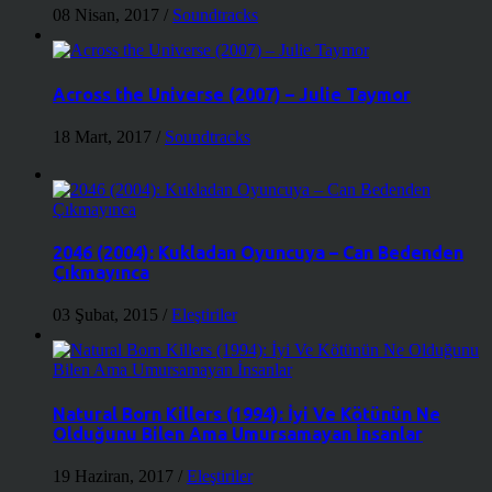
08 Nisan, 2017
/
Soundtracks
Across the Universe (2007) – Julie Taymor
18 Mart, 2017
/
Soundtracks
2046 (2004): Kukladan Oyuncuya – Can Bedenden
Çıkmayınca
03 Şubat, 2015
/
Eleştiriler
Natural Born Killers (1994): İyi Ve Kötünün Ne
Olduğunu Bilen Ama Umursamayan İnsanlar
19 Haziran, 2017
/
Eleştiriler