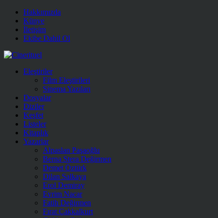
Hakkımızda
Künye
İletişim
Ekibe Dahil Ol
Eleştiriler
Film Eleştirileri
Sinema Yazıları
Dosyalar
Diziler
Keşfet
Listeler
Kitaplık
Yazarlar
Alpaslan Paşaoğlu
Berna Stera Değirmen
Demet Öztürk
Dilan Salkaya
Erol Demiray
Evrim Nacar
Fatih Değirmen
Fırat Çakkalkurt