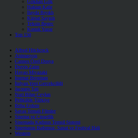
Gökhan Gök
Haktan Kalır
İlayda Bıyıklı
Kürşat Saygılı
Teksin Begeç
Konuk Yazar
Top 150
Alfred Hitchcock
Animasyon
Cannes Özel Dosya
Derviş Zaim
Hayao Miyazaki
Ingmar Bergman
İtalyan Yeni Gerçekçiliği
Jacques Tati
Nuri Bilge Ceylan
Pelikülde Türkiye
Reha Erdem
Savaş Temalı Filmler
Sinema ve Cinsellik
Sinemada Kadının Temsil Sistemi
Sinemanın Bağımsız, Sanat ve Festival Hali
Western