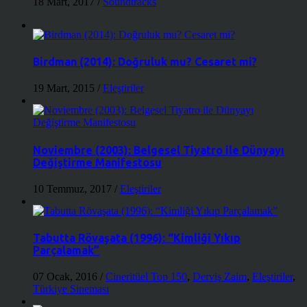
18 Mart, 2017
/
Soundtracks
Birdman (2014): Doğruluk mu? Cesaret mi?
19 Mart, 2015
/
Eleştiriler
Noviembre (2003): Belgesel Tiyatro ile Dünyayı
Değiştirme Manifestosu
10 Temmuz, 2017
/
Eleştiriler
Tabutta Rövaşata (1996): “Kimliği Yıkıp
Parçalamak”
07 Ocak, 2016
/
Cineritüel Top 150
,
Derviş Zaim
,
Eleştiriler
,
Türkiye Sineması