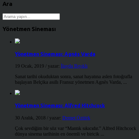
Ara
Yönetmen Sineması
Yönetmen Sineması: Agnès Varda
19 Ocak, 2019
/ yazar:
İlayda Bıyıklı
Sanat tarihi okuduktan sonra, sanat hayatına aslen fotoğrafla
başlayan Belçika asıllı Fransız yönetmen Agnès Varda, ...
Yönetmen Sineması: Alfred Hitchcock
30 Aralık, 2018
/ yazar:
Demet Öztürk
Çok sevdiğim bir söz var “Mantık sıkıcıdır.” Alfred Hitchcock
dünya sinema tarihinin en önemli ve biricik ...