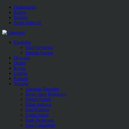
Hakkımızda
Künye
İletişim
Ekibe Dahil Ol
Eleştiriler
Film Eleştirileri
Sinema Yazıları
Dosyalar
Diziler
Keşfet
Listeler
Kitaplık
Yazarlar
Alpaslan Paşaoğlu
Berna Stera Değirmen
Demet Öztürk
Dilan Salkaya
Erol Demiray
Evrim Nacar
Fatih Değirmen
Fırat Çakkalkurt