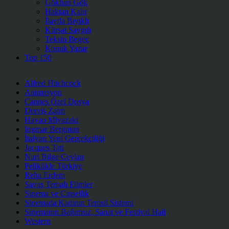
Gökhan Gök
Haktan Kalır
İlayda Bıyıklı
Kürşat Saygılı
Teksin Begeç
Konuk Yazar
Top 150
Alfred Hitchcock
Animasyon
Cannes Özel Dosya
Derviş Zaim
Hayao Miyazaki
Ingmar Bergman
İtalyan Yeni Gerçekçiliği
Jacques Tati
Nuri Bilge Ceylan
Pelikülde Türkiye
Reha Erdem
Savaş Temalı Filmler
Sinema ve Cinsellik
Sinemada Kadının Temsil Sistemi
Sinemanın Bağımsız, Sanat ve Festival Hali
Western