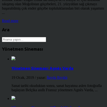
sıkışmış olan Moğolistan göçebeleri, 21. yüzyıldan sağ çıkmayı
başarabilmiş çok ender göçebe topluluklarından biri olarak yaşamını
...
Read more
Ara
Yönetmen Sineması
Yönetmen Sineması: Agnès Varda
19 Ocak, 2019
/ yazar:
İlayda Bıyıklı
Sanat tarihi okuduktan sonra, sanat hayatına aslen fotoğrafla
başlayan Belçika asıllı Fransız yönetmen Agnès Varda, ...