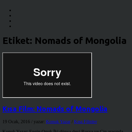
Etiket:
Nomads of Mongolia
Kısa Film: Nomads of Mongolia
19 Ocak, 2016
/ yazar:
Konuk Yazar
/
Kısa Filmler
Konuk Yazar: Engin Onuk İki dünya devi Rusya ve Çin arasında