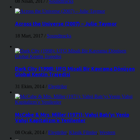
08 Nisan, 2017
/
Soundtracks
Across the Universe (2007) – Julie Taymor
18 Mart, 2017
/
Soundtracks
Dark City (1998): UFO Misali Bir Kavrama Dönüşen
Global Kentin Trajedisi
31 Ekim, 2014
/
Eleştiriler
McCabe & Mrs. Miller (1971): Vahşi Batı’yı Yenip
Vahşi Kapitalizm’e Yenilenler
08 Ocak, 2014
/
Eleştiriler
,
Klasik Filmler
,
Western