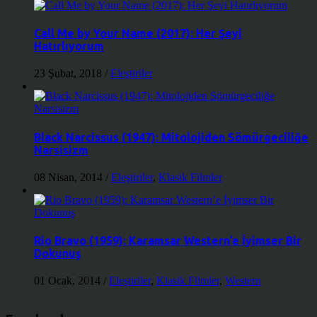
Call Me by Your Name (2017): Her Şeyi
Hatırlıyorum
23 Şubat, 2018
/
Eleştiriler
Black Narcissus (1947): Mitolojiden Sömürgeciliğe
Narsisizm
08 Nisan, 2014
/
Eleştiriler
,
Klasik Filmler
Rio Bravo (1959): Karamsar Western’e İyimser Bir
Dokunuş
01 Ocak, 2014
/
Eleştiriler
,
Klasik Filmler
,
Western