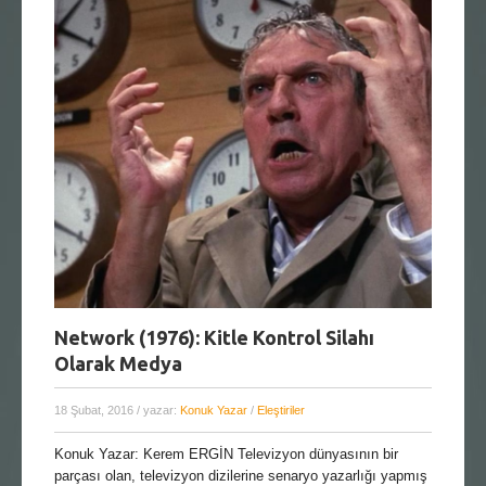
Network (1976): Kitle Kontrol Silahı
Olarak Medya
18 Şubat, 2016
/ yazar:
Konuk Yazar
/
Eleştiriler
Konuk Yazar: Kerem ERGİN Televizyon dünyasının bir
parçası olan, televizyon dizilerine senaryo yazarlığı yapmış