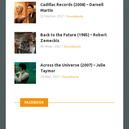
Cadillac Records (2008) – Darnell
Martin
11 Haziran, 2017
/
Soundtracks
Back to the Future (1985) – Robert
Zemeckis
08 Nisan, 2017
/
Soundtracks
Across the Universe (2007) – Julie
Taymor
18 Mart, 2017
/
Soundtracks
FACEBOOK