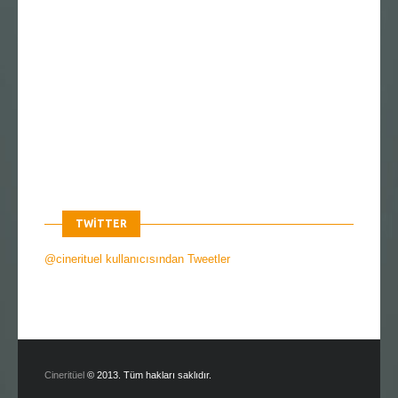
TWITTER
@cinerituel kullanıcısından Tweetler
Cineritüel
© 2013. Tüm hakları saklıdır.