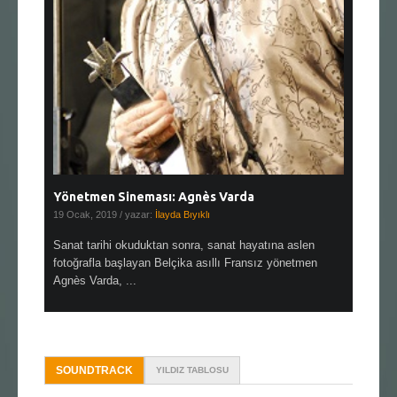
Yönetmen Sineması: Agnès Varda
Yönetmen
19 Ocak, 2019
/ yazar:
İlayda Bıyıklı
30 Aralık, 2
en çok Top
Sanat tarihi okuduktan sonra, sanat hayatına aslen
Çok sevdiğ
alı
fotoğrafla başlayan Belçika asıllı Fransız yönetmen
Hitchcock 
Agnès Varda, ...
SOUNDTRACK
YILDIZ TABLOSU