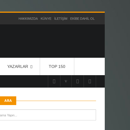
HAKKIMIZDA
KÜNYE
İLETIŞIM
EKIBE DAHIL OL
YAZARLAR
TOP 150
ARA