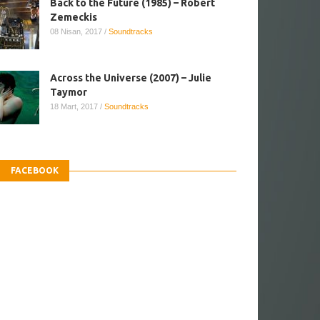
Back to the Future (1985) – Robert
Zemeckis
08 Nisan, 2017
/
Soundtracks
Across the Universe (2007) – Julie
Taymor
18 Mart, 2017
/
Soundtracks
FACEBOOK