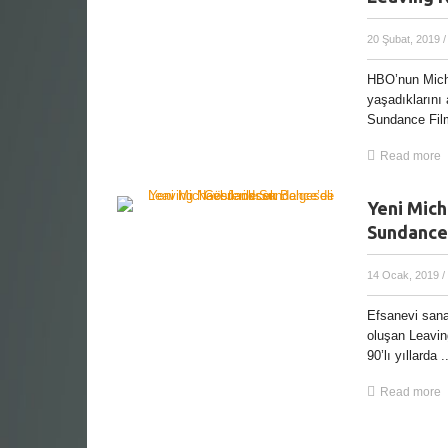
20 Şubat, 2019
/
HBO’nun Micha
yaşadıklarını 
Sundance Film 
Read more
Yeni Mich
Sundance
14 Ocak, 2019
/
Efsanevi sana
oluşan Leavin
90’lı yıllarda ..
Read more