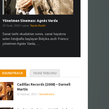
Yönetmen Sineması: Agnès Varda
Yönetmen Sineması: A
19 Ocak, 2019
/ yazar:
İlayda Bıyıklı
30 Aralık, 2018
/ yazar:
Demet
Sanat tarihi okuduktan sonra, sanat hayatına
Çok sevdiğim bir söz var “
aslen fotoğrafla başlayan Belçika asıllı Fransız
Hitchcock dünya sinema t
yönetmen Agnès Varda, ...
biricik ...
SOUNDTRACK
YILDIZ TABLOSU
Cadillac Records (2008) – Darnell
Martin
11 Haziran, 2017
/
Soundtracks