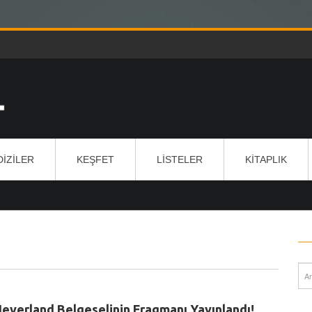
DIZILER
KEŞFET
LISTELER
KITAPLIK
everland Belgeselinin Fragmanı Yayınlandı!