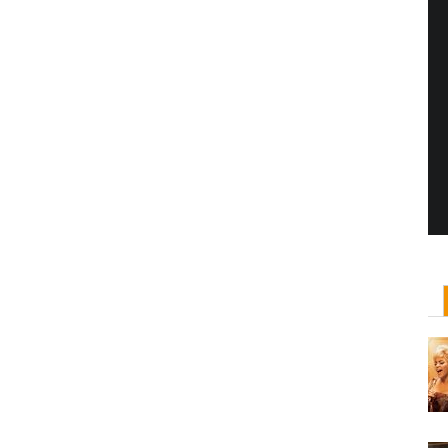
Yönetmen Sineması: Jane Campion
07 Kasım, 2017
/ yazar:
Dilan Salkaya
Uzun metrajları bir yana, adını son dönemde en
çok Top of the Lake dizisi ile duyduğumuz Yeni
Zelandalı yönetmen ...