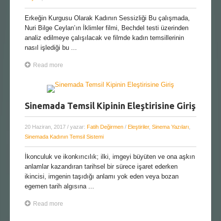
Erkeğin Kurgusu Olarak Kadının Sessizliği Bu çalışmada,
Nuri Bilge Ceylan’ın İklimler filmi, Bechdel testi üzerinden
analiz edilmeye çalışılacak ve filmde kadın temsillerinin
nasıl işlediği bu ...
Read more
Sinemada Temsil Kipinin Eleştirisine Giriş
20 Haziran, 2017
/ yazar:
Fatih Değirmen
/
Eleştiriler
,
Sinema Yazıları
,
Sinemada Kadının Temsil Sistemi
İkonculuk ve ikonkırıcılık; ilki, imgeyi büyüten ve ona aşkın
anlamlar kazandıran tarihsel bir sürece işaret ederken
ikincisi, imgenin taşıdığı anlamı yok eden veya bozan
egemen tarih algısına ...
Read more