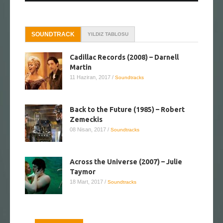
SOUNDTRACK
YILDIZ TABLOSU
Cadillac Records (2008) – Darnell
Martin
11 Haziran, 2017
/
Soundtracks
Back to the Future (1985) – Robert
Zemeckis
08 Nisan, 2017
/
Soundtracks
Across the Universe (2007) – Julie
Taymor
18 Mart, 2017
/
Soundtracks