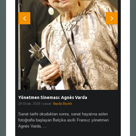
Yönetmen Sineması: Agnès Varda
Yönetmen
19 Ocak, 2019
/ yazar:
İlayda Bıyıklı
30 Aralık, 2
en çok Top
Sanat tarihi okuduktan sonra, sanat hayatına aslen
Çok sevdiğ
alı
fotoğrafla başlayan Belçika asıllı Fransız yönetmen
Hitchcock 
Agnès Varda, ...