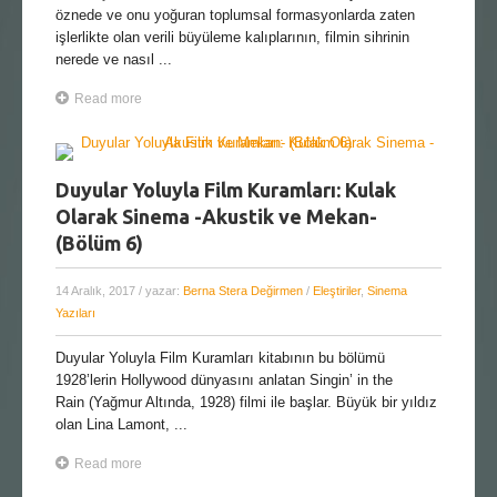
öznede ve onu yoğuran toplumsal formasyonlarda zaten
işlerlikte olan verili büyüleme kalıplarının, filmin sihrinin
nerede ve nasıl ...
Read more
Duyular Yoluyla Film Kuramları: Kulak
Olarak Sinema -Akustik ve Mekan-
(Bölüm 6)
14 Aralık, 2017
/ yazar:
Berna Stera Değirmen
/
Eleştiriler
,
Sinema
Yazıları
Duyular Yoluyla Film Kuramları kitabının bu bölümü
1928’lerin Hollywood dünyasını anlatan Singin’ in the
Rain (Yağmur Altında, 1928) filmi ile başlar. Büyük bir yıldız
olan Lina Lamont, ...
Read more