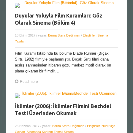
Duyular Yoluyla Film Kuramları: Göz
Olarak Sinema (Bölüm 4)
18 Ekim, 2017
/ yazar:
Berna Stera Değirmen
/
Eleştiriler
,
Sinema
Yazıları
Film Kuramı kitabında bu bölüme Blade Runner (Bıçak
Sırtı, 1982) filmiyle başlanmıştır. Bıçak Sırtı filmi daha
açılış sahnesinden itibaren gözü merkez motif olarak ön
plana çıkaran bir filmdir. ...
Read more
İklimler (2006): İklimler Filmini Bechdel
Testi Üzerinden Okumak
26 Haziran, 2017
/ yazar:
Berna Stera Değirmen
/
Eleştiriler
,
Nuri Bilge
Ceylan
,
Sinemada Kadının Temsil Sistemi