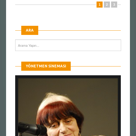
1
2
3
ARA
YÖNETMEN SINEMASI