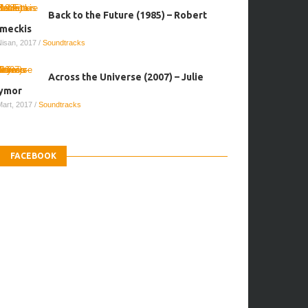
Back to the Future (1985) – Robert
meckis
Nisan, 2017
/
Soundtracks
Across the Universe (2007) – Julie
ymor
Mart, 2017
/
Soundtracks
FACEBOOK