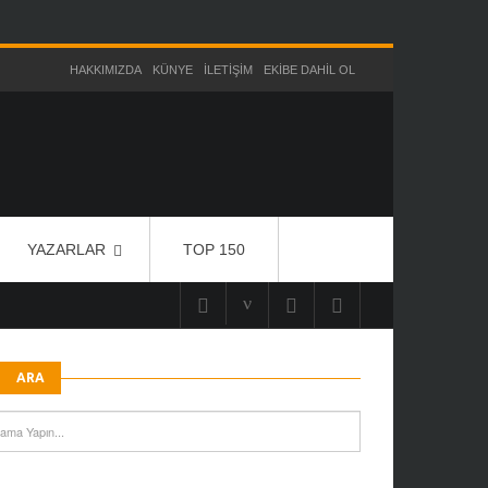
HAKKIMIZDA
KÜNYE
İLETIŞIM
EKIBE DAHIL OL
YAZARLAR
TOP 150
ARA