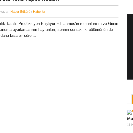
 yazar:
Haber Editörü
/
Haberler
lık Tarafı: Prodüksiyon Başlıyor E.L.James’in romanlarının ve Grinin
 sinema uyarlamasının hayranları, serinin sonraki iki bölümünün de
Yönetmen Sineması: Jane Campion
daha kısa bir süre ...
07 Kasım, 2017
/ yazar:
Dilan Salkaya
Uzun metrajları bir yana, adını son dönemde en
çok Top of the Lake dizisi ile duyduğumuz Yeni
Zelandalı yönetmen ...
Ma
11 