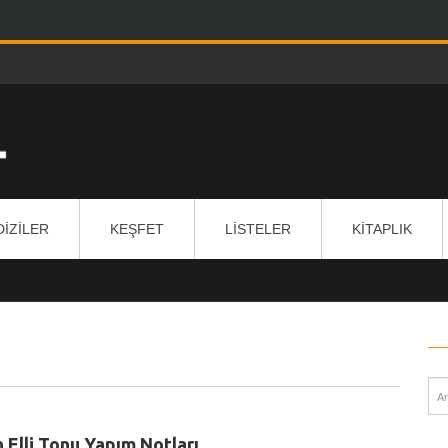
DIZILER
KEŞFET
LISTELER
KITAPLIK
n Elli Tonu Yapım Notları