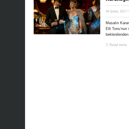
08 Şubat, 2017
/
Masalın Karan
Elli Tonu’nun
beklenilenden 
Read more