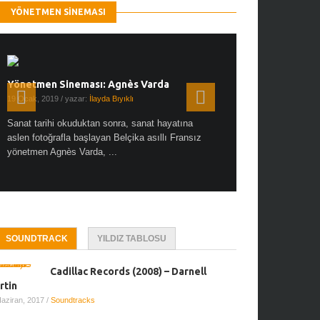
YÖNETMEN SINEMASI
Yönetmen Sineması: Agnès Varda
Yönetmen Sineması: A
19 Ocak, 2019
/ yazar:
İlayda Bıyıklı
30 Aralık, 2018
/ yazar:
Demet
Sanat tarihi okuduktan sonra, sanat hayatına
Çok sevdiğim bir söz var “
aslen fotoğrafla başlayan Belçika asıllı Fransız
Hitchcock dünya sinema t
yönetmen Agnès Varda, ...
biricik ...
SOUNDTRACK
YILDIZ TABLOSU
Cadillac Records (2008) – Darnell
rtin
Haziran, 2017
/
Soundtracks