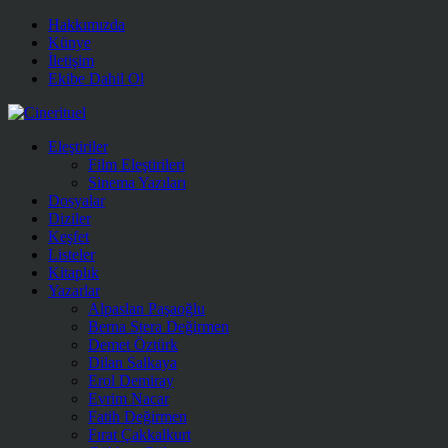
Hakkımızda
Künye
İletişim
Ekibe Dahil Ol
Eleştiriler
Film Eleştirileri
Sinema Yazıları
Dosyalar
Diziler
Keşfet
Listeler
Kitaplık
Yazarlar
Alpaslan Paşaoğlu
Berna Stera Değirmen
Demet Öztürk
Dilan Salkaya
Erol Demiray
Evrim Nacar
Fatih Değirmen
Fırat Çakkalkurt