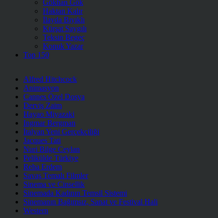
Gökhan Gök
Haktan Kalır
İlayda Bıyıklı
Kürşat Saygılı
Teksin Begeç
Konuk Yazar
Top 150
Alfred Hitchcock
Animasyon
Cannes Özel Dosya
Derviş Zaim
Hayao Miyazaki
Ingmar Bergman
İtalyan Yeni Gerçekçiliği
Jacques Tati
Nuri Bilge Ceylan
Pelikülde Türkiye
Reha Erdem
Savaş Temalı Filmler
Sinema ve Cinsellik
Sinemada Kadının Temsil Sistemi
Sinemanın Bağımsız, Sanat ve Festival Hali
Western