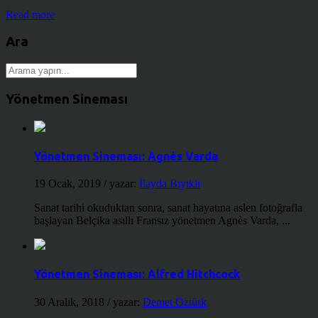
Read more
Ara
Yönetmen Sineması
Yönetmen Sineması: Agnès Varda
19 Ocak, 2019
/ yazar:
İlayda Bıyıklı
Sanat tarihi okuduktan sonra, sanat hayatına aslen fotoğrafla
başlayan Belçika asıllı Fransız yönetmen Agnès Varda, ...
Yönetmen Sineması: Alfred Hitchcock
30 Aralık, 2018
/ yazar:
Demet Öztürk