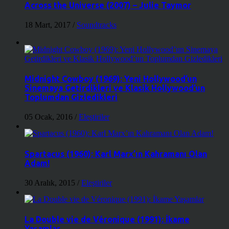
Across the Universe (2007) – Julie Taymor
18 Mart, 2017
/
Soundtracks
Midnight Cowboy (1969): Yeni Hollywood’un
Sinemaya Getirdikleri ve Klasik Hollywood’un
Toplumdan Gizledikleri
05 Ocak, 2016
/
Eleştiriler
Spartacus (1960): Karl Marx’ın Kahramanı Olan
Adam!
30 Aralık, 2015
/
Eleştiriler
La Double vie de Véronique (1991): İkame
Yaşamlar