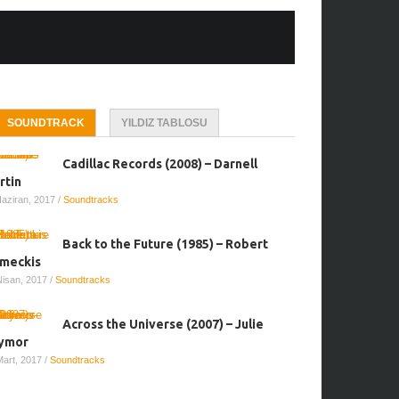
SOUNDTRACK
YILDIZ TABLOSU
Cadillac Records (2008) – Darnell
rtin
Haziran, 2017
/
Soundtracks
Back to the Future (1985) – Robert
meckis
Nisan, 2017
/
Soundtracks
Across the Universe (2007) – Julie
ymor
Mart, 2017
/
Soundtracks