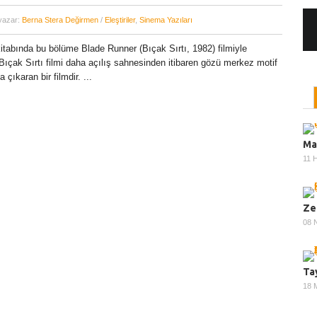
 yazar:
Berna Stera Değirmen
/
Eleştiriler
,
Sinema Yazıları
itabında bu bölüme Blade Runner (Bıçak Sırtı, 1982) filmiyle
Bıçak Sırtı filmi daha açılış sahnesinden itibaren gözü merkez motif
 çıkaran bir filmdir. ...
Ma
11 
Ze
08 
Ta
18 