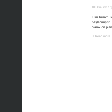
18 Ekim, 2017
/
Film Kuramı k
başlanmıştır. 
olarak ön plana
Read more