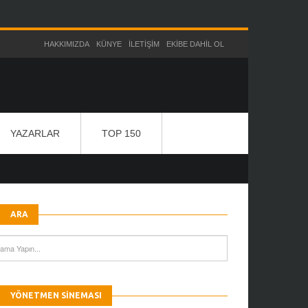
HAKKIMIZDA
KÜNYE
İLETIŞIM
EKIBE DAHIL OL
YAZARLAR
TOP 150
ARA
YÖNETMEN SINEMASI