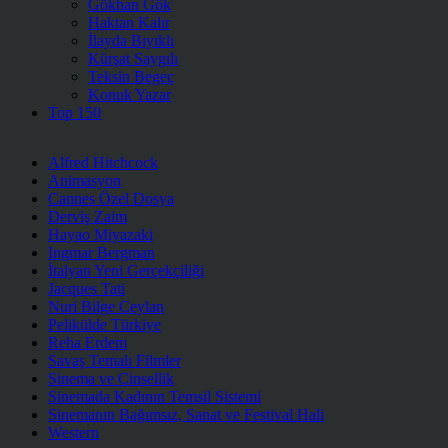
Gökhan Gök
Haktan Kalır
İlayda Bıyıklı
Kürşat Saygılı
Teksin Begeç
Konuk Yazar
Top 150
Alfred Hitchcock
Animasyon
Cannes Özel Dosya
Derviş Zaim
Hayao Miyazaki
Ingmar Bergman
İtalyan Yeni Gerçekçiliği
Jacques Tati
Nuri Bilge Ceylan
Pelikülde Türkiye
Reha Erdem
Savaş Temalı Filmler
Sinema ve Cinsellik
Sinemada Kadının Temsil Sistemi
Sinemanın Bağımsız, Sanat ve Festival Hali
Western