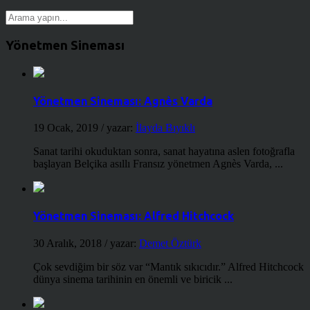
Yönetmen Sineması
Yönetmen Sineması: Agnès Varda
19 Ocak, 2019
/ yazar:
İlayda Bıyıklı
Sanat tarihi okuduktan sonra, sanat hayatına aslen fotoğrafla
başlayan Belçika asıllı Fransız yönetmen Agnès Varda, ...
Yönetmen Sineması: Alfred Hitchcock
30 Aralık, 2018
/ yazar:
Demet Öztürk
Çok sevdiğim bir söz var “Mantık sıkıcıdır.” Alfred Hitchcock
dünya sinema tarihinin en önemli ve biricik ...