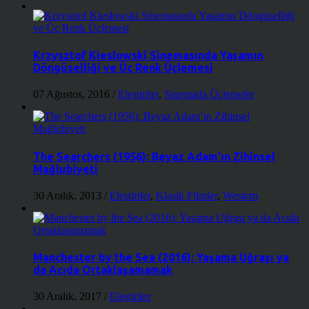
Krzysztof Kieslowski Sinemasında Yaşamın
Döngüselliği ve Üç Renk Üçlemesi
07 Ağustos, 2016
/
Eleştiriler
,
Sinemada Üçlemeler
The Searchers (1956): Beyaz Adam’ın Zihinsel
Mağlubiyeti
30 Aralık, 2013
/
Eleştiriler
,
Klasik Filmler
,
Western
Manchester by the Sea (2016): Yaşama Uğraşı ya
da Acıda Ortaklaşamamak
30 Aralık, 2017
/
Eleştiriler