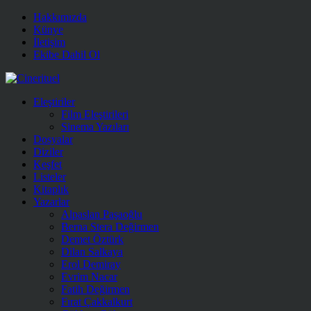
Hakkımızda
Künye
İletişim
Ekibe Dahil Ol
Eleştiriler
Film Eleştirileri
Sinema Yazıları
Dosyalar
Diziler
Keşfet
Listeler
Kitaplık
Yazarlar
Alpaslan Paşaoğlu
Berna Stera Değirmen
Demet Öztürk
Dilan Salkaya
Erol Demiray
Evrim Nacar
Fatih Değirmen
Fırat Çakkalkurt