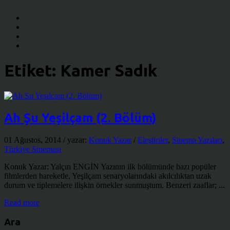
Etiket:
Kamer Sadık
Ah Şu Yeşilçam (2. Bölüm)
01 Ağustos, 2014
/ yazar:
Konuk Yazar
/
Eleştiriler
,
Sinema Yazıları
,
Türkiye Sineması
Konuk Yazar: Yalçın ENGİN Yazının ilk bölümünde bazı popüler
filmlerden hareketle, Yeşilçam senaryolarındaki akılcılıktan uzak
durum ve tiplemelere ilişkin örnekler sunmuştum. Benzeri zaaflar; ...
Read more
Ara