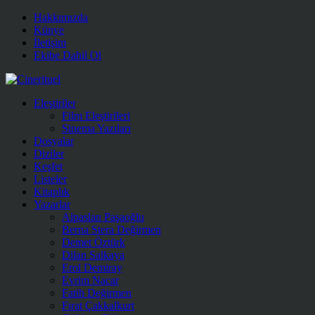
Hakkımızda
Künye
İletişim
Ekibe Dahil Ol
Eleştiriler
Film Eleştirileri
Sinema Yazıları
Dosyalar
Diziler
Keşfet
Listeler
Kitaplık
Yazarlar
Alpaslan Paşaoğlu
Berna Stera Değirmen
Demet Öztürk
Dilan Salkaya
Erol Demiray
Evrim Nacar
Fatih Değirmen
Fırat Çakkalkurt