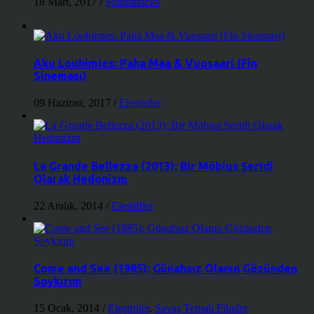
18 Mart, 2017
/
Soundtracks
Aku Louhimies: Paha Maa & Vuosaari (Fin
Sineması)
09 Haziran, 2017
/
Eleştiriler
La Grande Bellezza (2013): Bir Möbius Şeridi
Olarak Hedonizm
22 Aralık, 2014
/
Eleştiriler
Come and See (1985): Günahsız Olanın Gözünden
Soykırım
15 Ocak, 2014
/
Eleştiriler
,
Savaş Temalı Filmler