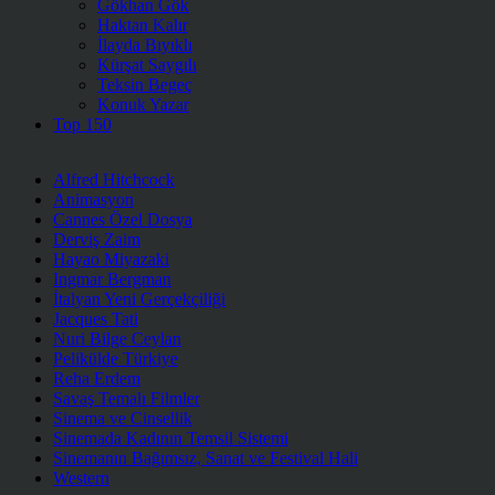
Gökhan Gök
Haktan Kalır
İlayda Bıyıklı
Kürşat Saygılı
Teksin Begeç
Konuk Yazar
Top 150
Alfred Hitchcock
Animasyon
Cannes Özel Dosya
Derviş Zaim
Hayao Miyazaki
Ingmar Bergman
İtalyan Yeni Gerçekçiliği
Jacques Tati
Nuri Bilge Ceylan
Pelikülde Türkiye
Reha Erdem
Savaş Temalı Filmler
Sinema ve Cinsellik
Sinemada Kadının Temsil Sistemi
Sinemanın Bağımsız, Sanat ve Festival Hali
Western