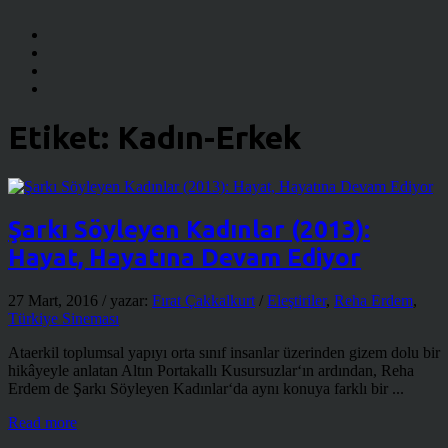
Etiket:
Kadın-Erkek
Şarkı Söyleyen Kadınlar (2013):
Hayat, Hayatına Devam Ediyor
27 Mart, 2016
/ yazar:
Fırat Çakkalkurt
/
Eleştiriler
,
Reha Erdem
,
Türkiye Sineması
Ataerkil toplumsal yapıyı orta sınıf insanlar üzerinden gizem dolu bir
hikâyeyle anlatan Altın Portakallı Kusursuzlar‘ın ardından, Reha
Erdem de Şarkı Söyleyen Kadınlar‘da aynı konuya farklı bir ...
Read more