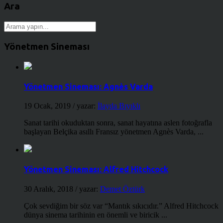
Ara
Yönetmen Sineması
Yönetmen Sineması: Agnès Varda
19 Ocak, 2019
/ yazar:
İlayda Bıyıklı
Sanat tarihi okuduktan sonra, sanat hayatına aslen fotoğrafla
başlayan Belçika asıllı Fransız yönetmen Agnès Varda, ...
Yönetmen Sineması: Alfred Hitchcock
30 Aralık, 2018
/ yazar:
Demet Öztürk
Çok sevdiğim bir söz var “Mantık sıkıcıdır.” Alfred Hitchcock
dünya sinema tarihinin en önemli ve biricik ...