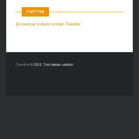
TWITTER
@cinerituel kullanıcısından Tweetler
Cineritüel
© 2013. Tüm hakları saklıdır.