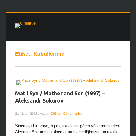
Etiket:
Kabullenme
Mat i Syn / Mother and Son (1997) –
Aleksandr Sokurov
21 Nisan, 2015
/ yazar:
Gökhan Gök
/
Keşfet
Sinemayı bir arayışın parçası olarak gören yönetmenlerden
Alexandr Sokurov’un sinemasını incelediğimizde, ontolojik