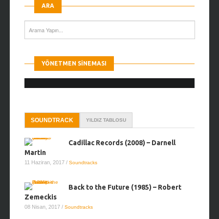
ARA
YÖNETMEN SINEMASI
SOUNDTRACK
YILDIZ TABLOSU
Cadillac Records (2008) – Darnell
Martin
11 Haziran, 2017
/
Soundtracks
Back to the Future (1985) – Robert
Zemeckis
08 Nisan, 2017
/
Soundtracks