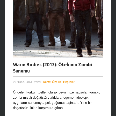
Warm Bodies (2013): Ötekinin Zombi
Sunumu
06 Nisan, 2013
/ yazar:
Demet Öztürk
/
Eleştiriler
Önceleri korku ritüelleri olarak beynimize hapsolan vampir,
zombi misali doğaüstü varlıklara, egemen ideolojik
aygıtların sunumuyla pek çoğumuz aşinadır. Yine bir
doğaüstücülükle karşımıza çıkan ...