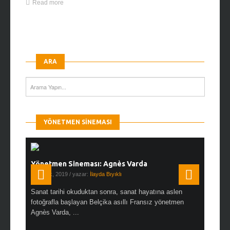
Read more
ARA
YÖNETMEN SINEMASI
Yönetmen Sineması: Agnès Varda
Yönetmen
19 Ocak, 2019
/ yazar:
İlayda Bıyıklı
30 Aralık, 2
en çok Top
Sanat tarihi okuduktan sonra, sanat hayatına aslen
Çok sevdiğ
alı
fotoğrafla başlayan Belçika asıllı Fransız yönetmen
Hitchcock 
Agnès Varda, ...