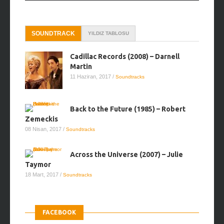
SOUNDTRACK
YILDIZ TABLOSU
Cadillac Records (2008) – Darnell
Martin
11 Haziran, 2017
/
Soundtracks
Back to the Future (1985) – Robert
Zemeckis
08 Nisan, 2017
/
Soundtracks
Across the Universe (2007) – Julie
Taymor
18 Mart, 2017
/
Soundtracks
FACEBOOK