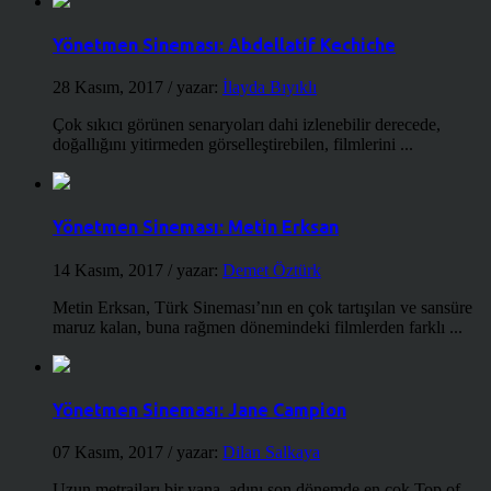
Yönetmen Sineması: Abdellatif Kechiche
28 Kasım, 2017
/ yazar:
İlayda Bıyıklı
Çok sıkıcı görünen senaryoları dahi izlenebilir derecede,
doğallığını yitirmeden görselleştirebilen, filmlerini ...
Yönetmen Sineması: Metin Erksan
14 Kasım, 2017
/ yazar:
Demet Öztürk
Metin Erksan, Türk Sineması’nın en çok tartışılan ve sansüre
maruz kalan, buna rağmen dönemindeki filmlerden farklı ...
Yönetmen Sineması: Jane Campion
07 Kasım, 2017
/ yazar:
Dilan Salkaya
Uzun metrajları bir yana, adını son dönemde en çok Top of