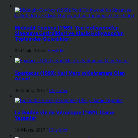
Midnight Cowboy (1969): Yeni Hollywood’un
Sinemaya Getirdikleri ve Klasik Hollywood’un
Toplumdan Gizledikleri
05 Ocak, 2016
/
Eleştiriler
Spartacus (1960): Karl Marx’ın Kahramanı Olan
Adam!
30 Aralık, 2015
/
Eleştiriler
La Double vie de Véronique (1991): İkame
Yaşamlar
16 Mayıs, 2017
/
Eleştiriler