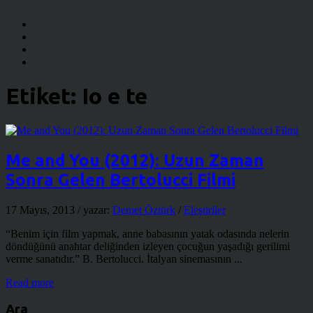
Etiket:
Io e te
Me and You (2012): Uzun Zaman
Sonra Gelen Bertolucci Filmi
17 Mayıs, 2013
/ yazar:
Demet Öztürk
/
Eleştiriler
“Benim için film yapmak, anne babasının yatak odasında nelerin
döndüğünü anahtar deliğinden izleyen çocuğun yaşadığı gerilimi
verme sanatıdır.” B. Bertolucci. İtalyan sinemasının ...
Read more
Ara