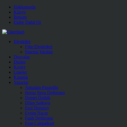
Hakkımızda
Künye
İletişim
Ekibe Dahil Ol
Eleştiriler
Film Eleştirileri
Sinema Yazıları
Dosyalar
Diziler
Keşfet
Listeler
Kitaplık
Yazarlar
Alpaslan Paşaoğlu
Berna Stera Değirmen
Demet Öztürk
Dilan Salkaya
Erol Demiray
Evrim Nacar
Fatih Değirmen
Fırat Çakkalkurt