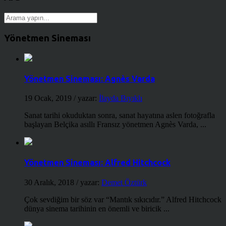
Yönetmen Sineması
Yönetmen Sineması: Agnès Varda
19 Ocak, 2019
/ yazar:
İlayda Bıyıklı
Sanat tarihi okuduktan sonra, sanat hayatına aslen fotoğrafla
başlayan Belçika asıllı Fransız yönetmen Agnès Varda, ...
Yönetmen Sineması: Alfred Hitchcock
30 Aralık, 2018
/ yazar:
Demet Öztürk
Çok sevdiğim bir söz var “Mantık sıkıcıdır.” Alfred Hitchcock
dünya sinema tarihinin en önemli ve biricik ...