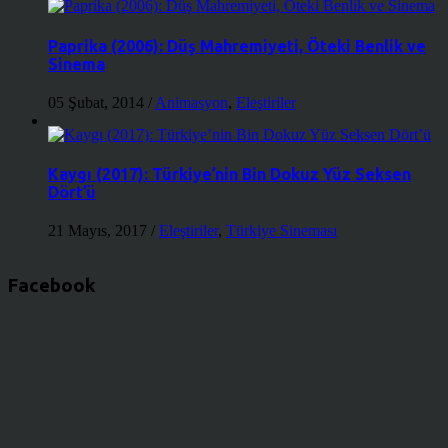
Paprika (2006): Düş Mahremiyeti, Öteki Benlik ve
Sinema
05 Şubat, 2014
/
Animasyon
,
Eleştiriler
Kaygı (2017): Türkiye’nin Bin Dokuz Yüz Seksen
Dört’ü
21 Mayıs, 2017
/
Eleştiriler
,
Türkiye Sineması
Facebook