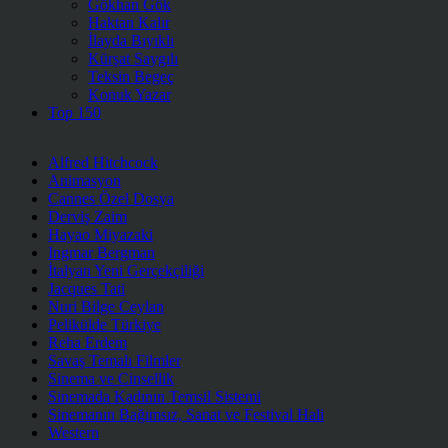
Gökhan Gök
Haktan Kalır
İlayda Bıyıklı
Kürşat Saygılı
Teksin Begeç
Konuk Yazar
Top 150
Alfred Hitchcock
Animasyon
Cannes Özel Dosya
Derviş Zaim
Hayao Miyazaki
Ingmar Bergman
İtalyan Yeni Gerçekçiliği
Jacques Tati
Nuri Bilge Ceylan
Pelikülde Türkiye
Reha Erdem
Savaş Temalı Filmler
Sinema ve Cinsellik
Sinemada Kadının Temsil Sistemi
Sinemanın Bağımsız, Sanat ve Festival Hali
Western