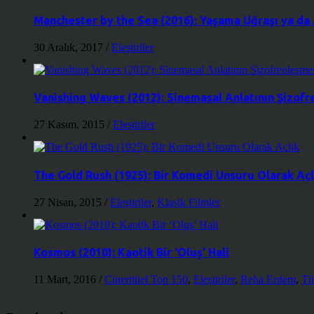
Manchester by the Sea (2016): Yaşama Uğraşı ya d
30 Aralık, 2017
/
Eleştiriler
Vanishing Waves (2012): Sinemasal Anlatının Şizof
27 Kasım, 2015
/
Eleştiriler
The Gold Rush (1925): Bir Komedi Unsuru Olarak Açl
27 Nisan, 2015
/
Eleştiriler
,
Klasik Filmler
Kosmos (2010): Kaotik Bir ‘Oluş’ Hali
11 Mart, 2016
/
Cineritüel Top 150
,
Eleştiriler
,
Reha Erdem
,
Tü