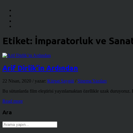
Etiket:
İmparatorluk ve Sana
Arif Dirlik’in Ardından
22 Nisan, 2020
/ yazar:
Kürşat Saygılı
/
Sinema Yazıları
Bu sütunlarda film eleştirisi yayınlamaktan özellikle uzak duruyoruz. Fi
Read more
Ara