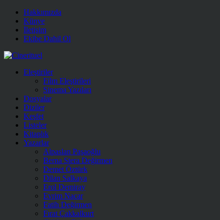
Hakkımızda
Künye
İletişim
Ekibe Dahil Ol
Eleştiriler
Film Eleştirileri
Sinema Yazıları
Dosyalar
Diziler
Keşfet
Listeler
Kitaplık
Yazarlar
Alpaslan Paşaoğlu
Berna Stera Değirmen
Demet Öztürk
Dilan Salkaya
Erol Demiray
Evrim Nacar
Fatih Değirmen
Fırat Çakkalkurt