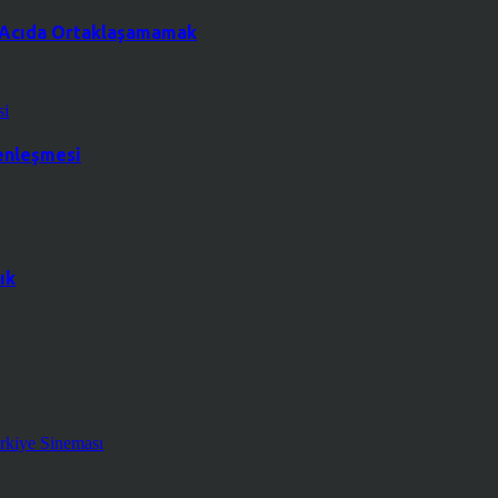
a Acıda Ortaklaşamamak
renleşmesi
ık
rkiye Sineması