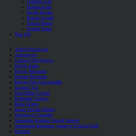
Gökhan Gök
Haktan Kalır
İlayda Bıyıklı
Kürşat Saygılı
Teksin Begeç
Konuk Yazar
Top 150
Alfred Hitchcock
Animasyon
Cannes Özel Dosya
Derviş Zaim
Hayao Miyazaki
Ingmar Bergman
İtalyan Yeni Gerçekçiliği
Jacques Tati
Nuri Bilge Ceylan
Pelikülde Türkiye
Reha Erdem
Savaş Temalı Filmler
Sinema ve Cinsellik
Sinemada Kadının Temsil Sistemi
Sinemanın Bağımsız, Sanat ve Festival Hali
Western