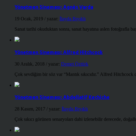
Yönetmen Sineması: Agnès Varda
19 Ocak, 2019
/ yazar:
İlayda Bıyıklı
Sanat tarihi okuduktan sonra, sanat hayatına aslen fotoğrafla ba
Yönetmen Sineması: Alfred Hitchcock
30 Aralık, 2018
/ yazar:
Demet Öztürk
Çok sevdiğim bir söz var “Mantık sıkıcıdır.” Alfred Hitchcock d
Yönetmen Sineması: Abdellatif Kechiche
28 Kasım, 2017
/ yazar:
İlayda Bıyıklı
Çok sıkıcı görünen senaryoları dahi izlenebilir derecede, doğallığ