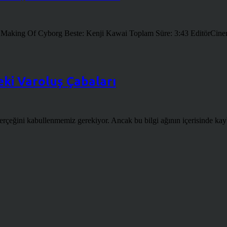
aking Of Cyborg Beste: Kenji Kawai Toplam Süre: 3:43 EditörCineritüe
eki Varoluş Çabaları
rçeğini kabullenmemiz gerekiyor. Ancak bu bilgi ağının içerisinde kayb