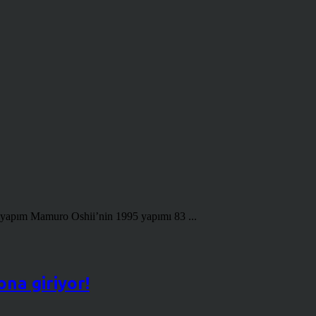
u yapım Mamuro Oshii’nin 1995 yapımı 83 ...
na giriyor!