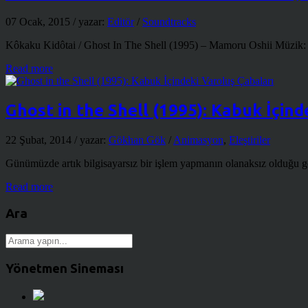
07 Ocak, 2015
/ yazar:
Editör
/
Soundtracks
Kôkaku Kidôtai / Ghost In The Shell (1995) – Mamoru Oshii Müzik: M
Read more
Ghost in the Shell (1995): Kabuk İçind
22 Şubat, 2014
/ yazar:
Gökhan Gök
/
Animasyon
,
Eleştiriler
Günümüzde artık bilgisayarsız bir işlem yapmanın olanaksız olduğu ge
Read more
Ara
Yönetmen Sineması