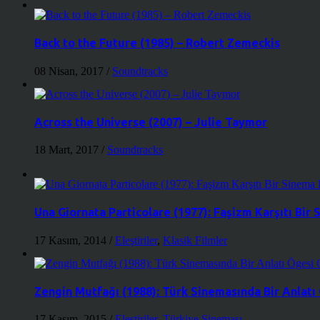
Back to the Future (1985) – Robert Zemeckis
08 Nisan, 2017
/
Soundtracks
Across the Universe (2007) – Julie Taymor
18 Mart, 2017
/
Soundtracks
Una Giornata Particolare (1977): Faşizm Karşıtı Bir
17 Kasım, 2014
/
Eleştiriler
,
Klasik Filmler
Zengin Mutfağı (1988): Türk Sinemasında Bir Anlatı
17 Kasım, 2015
/
Eleştiriler
,
Türkiye Sineması