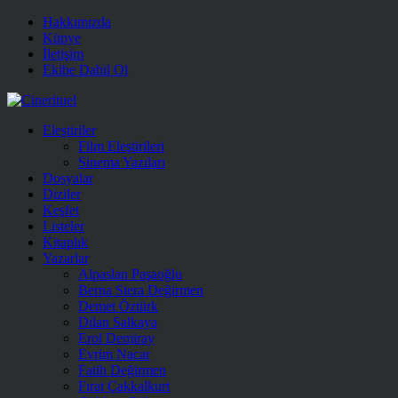
Hakkımızda
Künye
İletişim
Ekibe Dahil Ol
Eleştiriler
Film Eleştirileri
Sinema Yazıları
Dosyalar
Diziler
Keşfet
Listeler
Kitaplık
Yazarlar
Alpaslan Paşaoğlu
Berna Stera Değirmen
Demet Öztürk
Dilan Salkaya
Erol Demiray
Evrim Nacar
Fatih Değirmen
Fırat Çakkalkurt