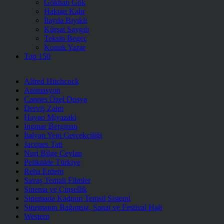
Gökhan Gök
Haktan Kalır
İlayda Bıyıklı
Kürşat Saygılı
Teksin Begeç
Konuk Yazar
Top 150
Alfred Hitchcock
Animasyon
Cannes Özel Dosya
Derviş Zaim
Hayao Miyazaki
Ingmar Bergman
İtalyan Yeni Gerçekçiliği
Jacques Tati
Nuri Bilge Ceylan
Pelikülde Türkiye
Reha Erdem
Savaş Temalı Filmler
Sinema ve Cinsellik
Sinemada Kadının Temsil Sistemi
Sinemanın Bağımsız, Sanat ve Festival Hali
Western