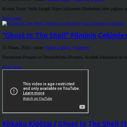
Konuk Yazar: Seda Saygılı Süper kahraman filmlerinin altın çağının or
Read more
“Ghost In The Shell” Filminin Çekimler
15 Nisan, 2016
/ yazar:
Haber Editörü
/
Haberler
Paramount Pictures ve DreamWorks Pictures, Scarlett Johansson’ın baş
Read more
Kôkaku Kidôtai / Ghost In The Shell (