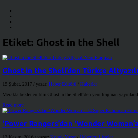
Etiket:
Ghost in the Shell
Ghost in the Shell’den Türkçe Altyazı
15 Şubat, 2017
/ yazar:
Haber Editörü
/
Haberler
Merakla beklenen film Ghost in the Shell‘den yeni fragman yayınland
Read more
‘Power Rangers’dan ‘Wonder Woman’a 
13 Kasım, 2016
/ yazar:
Konuk Yazar
/
Haberler
,
Listeler