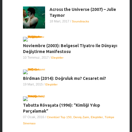
Across the Universe (2007) – Julie
Taymor
18 Mart, 2017
/
Soundtracks
Noviembre (2003): Belgesel Tiyatro ile Dünyayı
Değiştirme Manifestosu
10 Temmuz, 2017
/
Eleştiriler
Birdman (2014): Doğruluk mu? Cesaret mi?
19 Mart, 2015
/
Eleştiriler
Tabutta Rövaşata (1996): “Kimliği Yıkıp
Parçalamak”
07 Ocak, 2016
/
,
,
,
Cineritüel Top 150
Derviş Zaim
Eleştiriler
Türkiye
Sineması