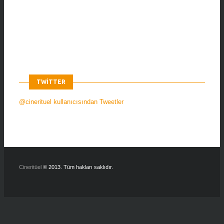
TWITTER
@cinerituel kullanıcısından Tweetler
Cineritüel
© 2013. Tüm hakları saklıdır.