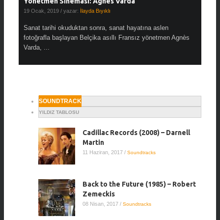
Yönetmen Sineması: Agnès Varda
Yönetm
19 Ocak, 2019
/ yazar:
İlayda Bıyıklı
30 Aralık
 Top of
Sanat tarihi okuduktan sonra, sanat hayatına aslen
Çok sevd
men ...
fotoğrafla başlayan Belçika asıllı Fransız yönetmen Agnès
dünya si
Varda, ...
SOUNDTRACK
YILDIZ TABLOSU
Cadillac Records (2008) – Darnell
Martin
11 Haziran, 2017
/
Soundtracks
Back to the Future (1985) – Robert
Zemeckis
08 Nisan, 2017
/
Soundtracks