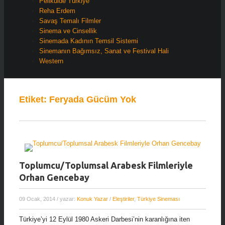
Pelikülde Türkiye
Reha Erdem
Savaş Temalı Filmler
Sinema ve Cinsellik
Sinemada Kadının Temsil Sistemi
Sinemanın Bağımsız, Sanat ve Festival Hali
Western
Etiket:
Feryada Gücüm Yok
Toplumcu/Toplumsal Arabesk Filmleriyle
Orhan Gencebay
09 Ocak, 2014
/ yazar:
Konuk Yazar
/
Eleştiriler
,
Türkiye Sineması
Türkiye’yi 12 Eylül 1980 Askeri Darbesi’nin karanlığına iten