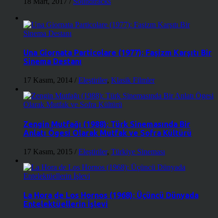
18 Mart, 2017
/
Soundtracks
Una Giornata Particolare (1977): Faşizm Karşıtı Bir
Sinema Destanı
17 Kasım, 2014
/
Eleştiriler
,
Klasik Filmler
Zengin Mutfağı (1988): Türk Sinemasında Bir
Anlatı Ögesi Olarak Mutfak ve Sofra Kültürü
17 Kasım, 2015
/
Eleştiriler
,
Türkiye Sineması
La Hora de Los Hornos (1968): Üçüncü Dünyada
Entelektüellerin İşlevi