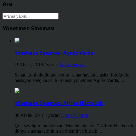
Ara
Yönetmen Sineması
Yönetmen Sineması: Agnès Varda
19 Ocak, 2019
/ yazar:
İlayda Bıyıklı
Sanat tarihi okuduktan sonra, sanat hayatına aslen fotoğrafla
başlayan Belçika asıllı Fransız yönetmen Agnès Varda, ...
Yönetmen Sineması: Alfred Hitchcock
30 Aralık, 2018
/ yazar:
Demet Öztürk
Çok sevdiğim bir söz var “Mantık sıkıcıdır.” Alfred Hitchcock
dünya sinema tarihinin en önemli ve biricik ...