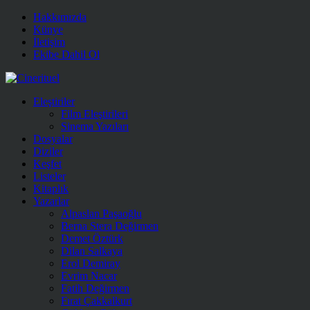
Hakkımızda
Künye
İletişim
Ekibe Dahil Ol
Eleştiriler
Film Eleştirileri
Sinema Yazıları
Dosyalar
Diziler
Keşfet
Listeler
Kitaplık
Yazarlar
Alpaslan Paşaoğlu
Berna Stera Değirmen
Demet Öztürk
Dilan Salkaya
Erol Demiray
Evrim Nacar
Fatih Değirmen
Fırat Çakkalkurt