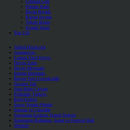
Gökhan Gök
Haktan Kalır
İlayda Bıyıklı
Kürşat Saygılı
Teksin Begeç
Konuk Yazar
Top 150
Alfred Hitchcock
Animasyon
Cannes Özel Dosya
Derviş Zaim
Hayao Miyazaki
Ingmar Bergman
İtalyan Yeni Gerçekçiliği
Jacques Tati
Nuri Bilge Ceylan
Pelikülde Türkiye
Reha Erdem
Savaş Temalı Filmler
Sinema ve Cinsellik
Sinemada Kadının Temsil Sistemi
Sinemanın Bağımsız, Sanat ve Festival Hali
Western