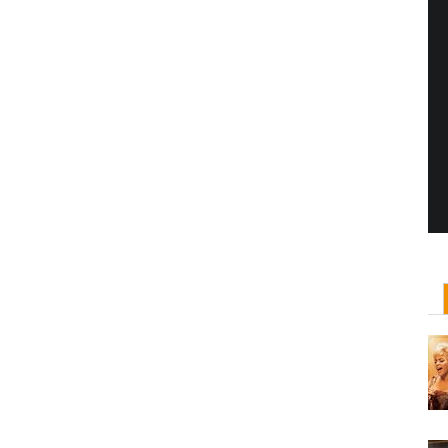
Yönetmen Sineması: Jane Campion
07 Kasım, 2017
/ yazar:
Dilan Salkaya
Uzun metrajları bir yana, adını son dönemde en
çok Top of the Lake dizisi ile duyduğumuz Yeni
Zelandalı yönetmen ...