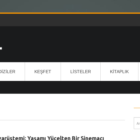
DIZILER
KEŞFET
LISTELER
KITAPLIK
arüstemi: Yaşamı Yücelten Bir Sinemacı