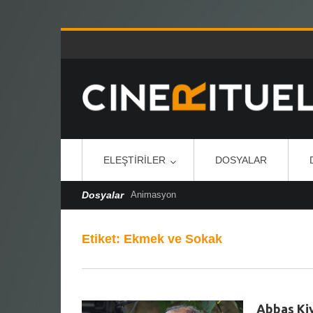
ELEŞTIRILER
DOSYALAR
Dosyalar
Animasyon
Etiket:
Ekmek ve Sokak
Abbas Kiy