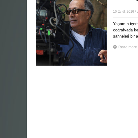
10 Eylül, 2016
/ 
Yaşamın içeri
coğrafyada ke
sahneleri bir 
Read more