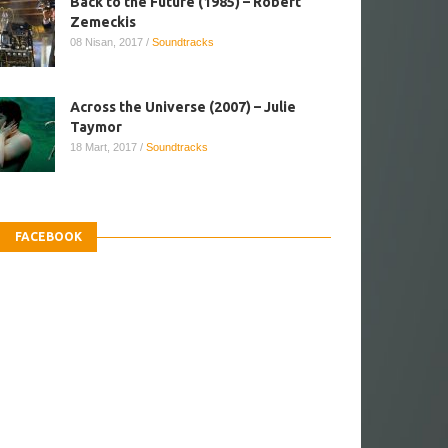
Back to the Future (1985) – Robert
Zemeckis
08 Nisan, 2017
/
Soundtracks
Across the Universe (2007) – Julie
Taymor
18 Mart, 2017
/
Soundtracks
FACEBOOK