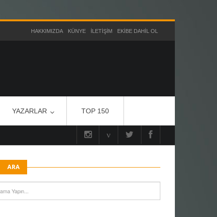
HAKKIMIZDA
KÜNYE
İLETIŞIM
EKIBE DAHIL OL
YAZARLAR
TOP 150
ARA