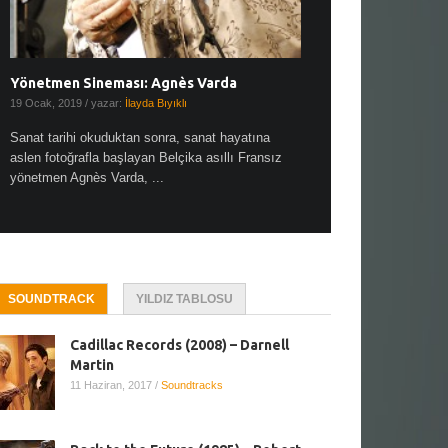
Yönetmen Sineması: Agnès Varda
Yönetmen Sineması: A
19 Ocak, 2019
/ yazar:
İlayda Bıyıklı
30 Aralık, 2018
/ yazar:
Demet
Sanat tarihi okuduktan sonra, sanat hayatına
Çok sevdiğim bir söz var “
aslen fotoğrafla başlayan Belçika asıllı Fransız
Hitchcock dünya sinema t
yönetmen Agnès Varda, ...
biricik ...
SOUNDTRACK
YILDIZ TABLOSU
Cadillac Records (2008) – Darnell
Martin
11 Haziran, 2017
/
Soundtracks