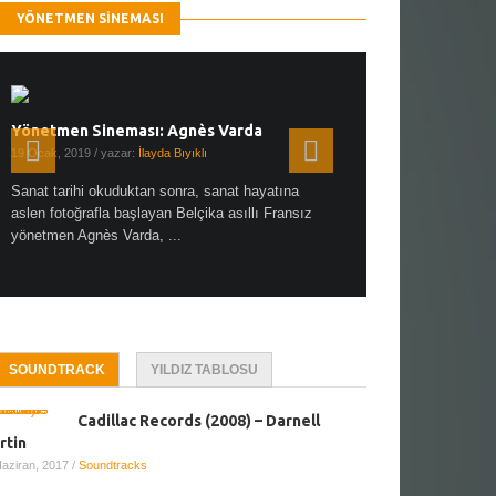
YÖNETMEN SINEMASI
Yönetmen Sineması: Agnès Varda
Yönetmen Sineması: A
19 Ocak, 2019
/ yazar:
İlayda Bıyıklı
30 Aralık, 2018
/ yazar:
Demet
Sanat tarihi okuduktan sonra, sanat hayatına
Çok sevdiğim bir söz var “
aslen fotoğrafla başlayan Belçika asıllı Fransız
Hitchcock dünya sinema t
yönetmen Agnès Varda, ...
biricik ...
SOUNDTRACK
YILDIZ TABLOSU
Cadillac Records (2008) – Darnell
rtin
Haziran, 2017
/
Soundtracks