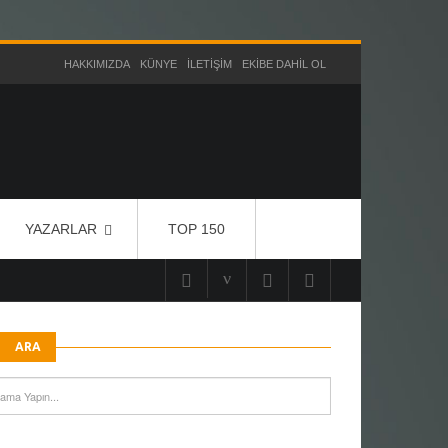
HAKKIMIZDA
KÜNYE
İLETIŞIM
EKIBE DAHIL OL
YAZARLAR
TOP 150
ARA