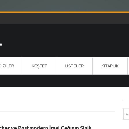
DIZILER
KEŞFET
LISTELER
KITAPLIK
cher ve Postmodern İmaj Çağının Sinik