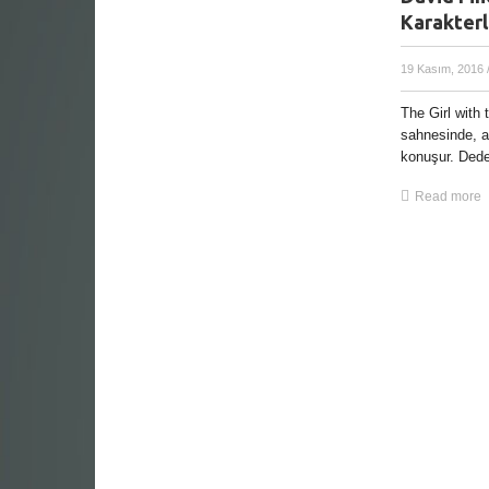
Karakterl
19 Kasım, 2016
The Girl with 
sahnesinde, a
konuşur. Dedek
Read more