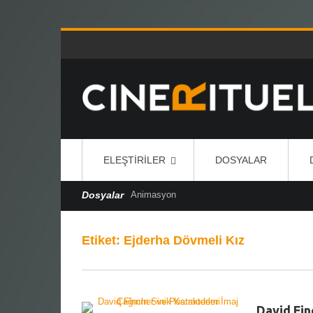
ELEŞTIRILER
DOSYALAR
Dosyalar
Animasyon
Etiket:
Ejderha Dövmeli Kız
David Fin