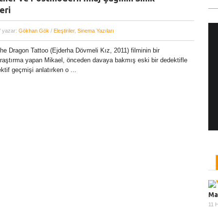
eri
/ yazar:
Gökhan Gök
/
Eleştiriler
,
Sinema Yazıları
the Dragon Tattoo (Ejderha Dövmeli Kız, 2011) filminin bir
Yönetmen Sineması: Jane Campion
raştırma yapan Mikael, önceden davaya bakmış eski bir dedektifle
07 Kasım, 2017
/ yazar:
Dilan Salkaya
tif geçmişi anlatırken o ...
Uzun metrajları bir yana, adını son dönemde en
çok Top of the Lake dizisi ile duyduğumuz Yeni
Zelandalı yönetmen ...
Ma
11 