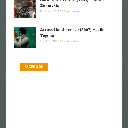
Zemeckis
08 Nisan, 2017
/
Soundtracks
Across the Universe (2007) – Julie
Taymor
18 Mart, 2017
/
Soundtracks
FACEBOOK