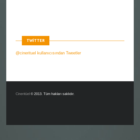
TWITTER
@cinerituel kullanıcısından Tweetler
Cineritüel
© 2013. Tüm hakları saklıdır.