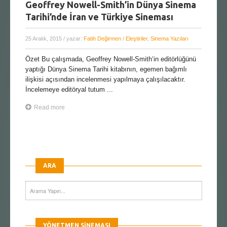
Geoffrey Nowell-Smith’in Dünya Sinema
Tarihi’nde İran ve Türkiye Sineması
25 Aralık, 2015
/ yazar:
Fatih Değirmen
/
Eleştiriler
,
Sinema Yazıları
Özet Bu çalışmada, Geoffrey Nowell-Smith‘in editörlüğünü
yaptığı Dünya Sinema Tarihi kitabının, egemen bağımlı
ilişkisi açısından incelenmesi yapılmaya çalışılacaktır.
İncelemeye editöryal tutum ...
Read more
ARA
YÖNETMEN SINEMASI