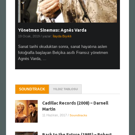
Yönetmen Sineması: Agnès Varda
Yönetmen
19 Ocak, 2019
/ yazar:
İlayda Bıyıklı
30 Aralık, 2
en çok Top
Sanat tarihi okuduktan sonra, sanat hayatına aslen
Çok sevdiğ
alı
fotoğrafla başlayan Belçika asıllı Fransız yönetmen
Hitchcock 
Agnès Varda, ...
SOUNDTRACK
YILDIZ TABLOSU
Cadillac Records (2008) – Darnell
Martin
11 Haziran, 2017
/
Soundtracks
Back to the Future (1985) – Robert