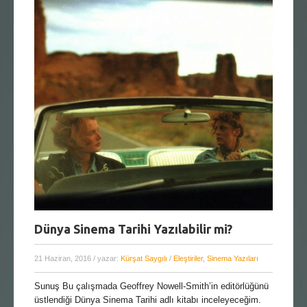
Dünya Sinema Tarihi Yazılabilir mi?
21 Haziran, 2016
/ yazar:
Kürşat Saygılı
/
Eleştiriler
,
Sinema Yazıları
Sunuş Bu çalışmada Geoffrey Nowell-Smith’in editörlüğünü
üstlendiği Dünya Sinema Tarihi adlı kitabı inceleyeceğim.