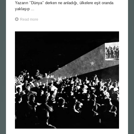
Yazarın ‘’Dünya’’ derken ne anladığı, ülkelere eşit oranda
yaklaşıp ...
Read more