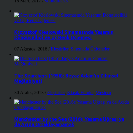
18 Mart, 2017
/
Soundtracks
Krzysztof Kieslowski Sinemasında Yaşamın
Döngüselliği ve Üç Renk Üçlemesi
07 Ağustos, 2016
/
Eleştiriler
,
Sinemada Üçlemeler
The Searchers (1956): Beyaz Adam’ın Zihinsel
Mağlubiyeti
30 Aralık, 2013
/
Eleştiriler
,
Klasik Filmler
,
Western
Manchester by the Sea (2016): Yaşama Uğraşı ya
da Acıda Ortaklaşamamak