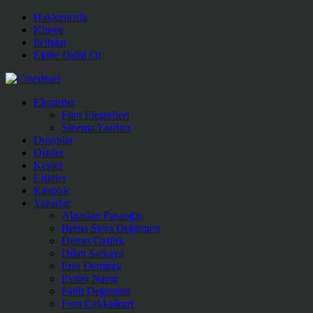
Hakkımızda
Künye
İletişim
Ekibe Dahil Ol
Eleştiriler
Film Eleştirileri
Sinema Yazıları
Dosyalar
Diziler
Keşfet
Listeler
Kitaplık
Yazarlar
Alpaslan Paşaoğlu
Berna Stera Değirmen
Demet Öztürk
Dilan Salkaya
Erol Demiray
Evrim Nacar
Fatih Değirmen
Fırat Çakkalkurt