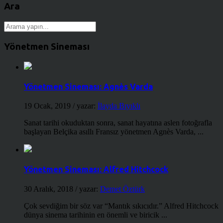
Ara
Yönetmen Sineması
Yönetmen Sineması: Agnès Varda
19 Ocak, 2019
/ yazar:
İlayda Bıyıklı
Sanat tarihi okuduktan sonra, sanat hayatına aslen fotoğrafla
başlayan Belçika asıllı Fransız yönetmen Agnès Varda, ...
Yönetmen Sineması: Alfred Hitchcock
30 Aralık, 2018
/ yazar:
Demet Öztürk
Çok sevdiğim bir söz var “Mantık sıkıcıdır.” Alfred Hitchcock
dünya sinema tarihinin en önemli ve biricik ...