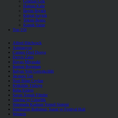
Gökhan Gök
Haktan Kalır
İlayda Bıyıklı
Kürşat Saygılı
Teksin Begeç
Konuk Yazar
Top 150
Alfred Hitchcock
Animasyon
Cannes Özel Dosya
Derviş Zaim
Hayao Miyazaki
Ingmar Bergman
İtalyan Yeni Gerçekçiliği
Jacques Tati
Nuri Bilge Ceylan
Pelikülde Türkiye
Reha Erdem
Savaş Temalı Filmler
Sinema ve Cinsellik
Sinemada Kadının Temsil Sistemi
Sinemanın Bağımsız, Sanat ve Festival Hali
Western