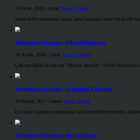
19 Ocak, 2019
/ yazar:
İlayda Bıyıklı
Sanat tarihi okuduktan sonra, sanat hayatına aslen fotoğrafla ba
Yönetmen Sineması: Alfred Hitchcock
30 Aralık, 2018
/ yazar:
Demet Öztürk
Çok sevdiğim bir söz var “Mantık sıkıcıdır.” Alfred Hitchcock d
Yönetmen Sineması: Abdellatif Kechiche
28 Kasım, 2017
/ yazar:
İlayda Bıyıklı
Çok sıkıcı görünen senaryoları dahi izlenebilir derecede, doğallığ
Yönetmen Sineması: Metin Erksan