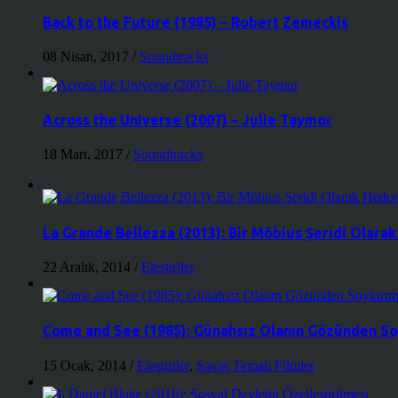
Back to the Future (1985) – Robert Zemeckis
08 Nisan, 2017
/
Soundtracks
Across the Universe (2007) – Julie Taymor
18 Mart, 2017
/
Soundtracks
La Grande Bellezza (2013): Bir Möbius Şeridi Olara
22 Aralık, 2014
/
Eleştiriler
Come and See (1985): Günahsız Olanın Gözünden So
15 Ocak, 2014
/
Eleştiriler
,
Savaş Temalı Filmler