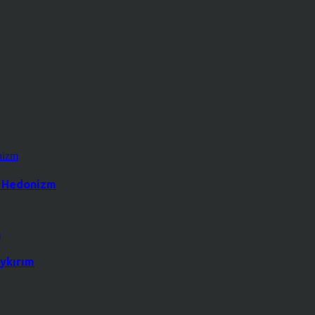
k Hedonizm
ykırım