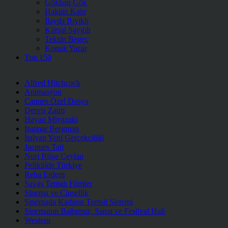
Gökhan Gök
Haktan Kalır
İlayda Bıyıklı
Kürşat Saygılı
Teksin Begeç
Konuk Yazar
Top 150
Alfred Hitchcock
Animasyon
Cannes Özel Dosya
Derviş Zaim
Hayao Miyazaki
Ingmar Bergman
İtalyan Yeni Gerçekçiliği
Jacques Tati
Nuri Bilge Ceylan
Pelikülde Türkiye
Reha Erdem
Savaş Temalı Filmler
Sinema ve Cinsellik
Sinemada Kadının Temsil Sistemi
Sinemanın Bağımsız, Sanat ve Festival Hali
Western