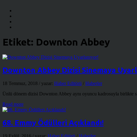
Etiket:
Downton Abbey
Downton Abbey Dizisi Sinemaya Uyarl
18 Temmuz, 2018
/ yazar:
Haber Editörü
/
Haberler
Ünlü dönem dizisi Downton Abbey aynı oyuncu kadrosuyla birlikte sine
Read more
68. Emmy Ödülleri Açıklandı!
19 Eylül, 2016
/ yazar:
Haber Editörü
/
Haberler