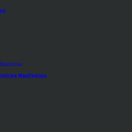
esi
ğiştirme Manifestosu