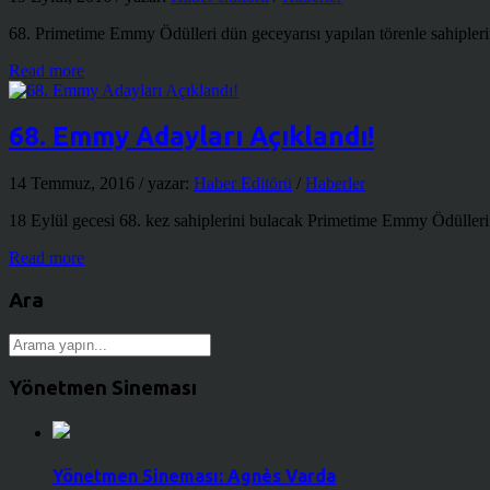
68. Primetime Emmy Ödülleri dün geceyarısı yapılan törenle sahipleri
Read more
68. Emmy Adayları Açıklandı!
14 Temmuz, 2016
/ yazar:
Haber Editörü
/
Haberler
18 Eylül gecesi 68. kez sahiplerini bulacak Primetime Emmy Ödülleri
Read more
Ara
Yönetmen Sineması
Yönetmen Sineması: Agnès Varda