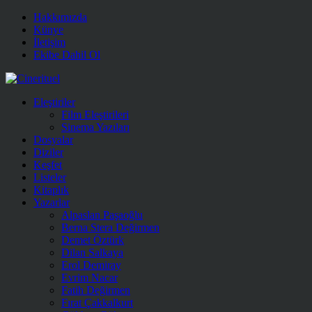
Hakkımızda
Künye
İletişim
Ekibe Dahil Ol
Eleştiriler
Film Eleştirileri
Sinema Yazıları
Dosyalar
Diziler
Keşfet
Listeler
Kitaplık
Yazarlar
Alpaslan Paşaoğlu
Berna Stera Değirmen
Demet Öztürk
Dilan Salkaya
Erol Demiray
Evrim Nacar
Fatih Değirmen
Fırat Çakkalkurt