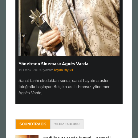
Yönetmen Sineması: Agnès Varda
Yönetmen
19 Ocak, 2019
/ yazar:
İlayda Bıyıklı
30 Aralık, 2
en çok Top
Sanat tarihi okuduktan sonra, sanat hayatına aslen
Çok sevdiğ
alı
fotoğrafla başlayan Belçika asıllı Fransız yönetmen
Hitchcock 
Agnès Varda, ...
SOUNDTRACK
YILDIZ TABLOSU