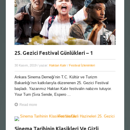
25. Gezici Festival Günlükleri – 1
30 Kasım, 2019
/ yazar:
Haktan Kalır
/
Festival İzlenimleri
Ankara Sinema Derneği’nin T.C. Kültür ve Turizm
Bakanlığı’nın katkılarıyla düzenenen 25. Gezici Festival
başladı. Yazarımız Haktan Kalır festivalin nabzını tutuyor.
Your Turn (Sıra Sende, Espero ...
Read more
Sinema Tarihinin Klasikleri Ve Gizli