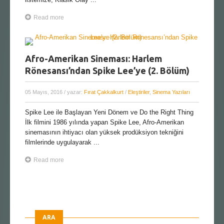
Read more
Afro-Amerikan Sineması: Harlem
Rönesansı’ndan Spike Lee’ye (2. Bölüm)
05 Mayıs, 2016
/ yazar:
Fırat Çakkalkurt
/
Eleştiriler
,
Sinema Yazıları
Spike Lee ile Başlayan Yeni Dönem ve Do the Right Thing
İlk filmini 1986 yılında yapan Spike Lee, Afro-Amerikan
sinemasının ihtiyacı olan yüksek prodüksiyon tekniğini
filmlerinde uygulayarak ...
Read more
ARA