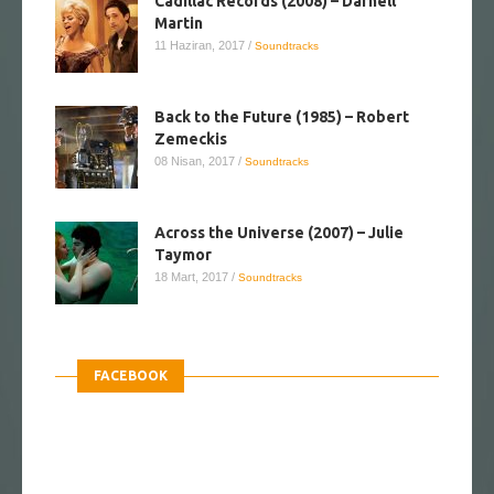
Cadillac Records (2008) – Darnell
Martin
11 Haziran, 2017
/
Soundtracks
Back to the Future (1985) – Robert
Zemeckis
08 Nisan, 2017
/
Soundtracks
Across the Universe (2007) – Julie
Taymor
18 Mart, 2017
/
Soundtracks
FACEBOOK