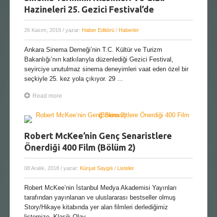
Hazineleri 25. Gezici Festival’de
26 Kasım, 2019
/ yazar:
Haber Editörü
/
Haberler
Ankara Sinema Derneği’nin T.C. Kültür ve Turizm
Bakanlığı’nın katkılarıyla düzenlediği Gezici Festival,
seyirciye unutulmaz sinema deneyimleri vaat eden özel bir
seçkiyle 25. kez yola çıkıyor. 29 ...
Read more
Robert McKee’nin Genç Senaristlere
Önerdiği 400 Film (Bölüm 2)
08 Aralık, 2018
/ yazar:
Kürşat Saygılı
/
Listeler
Robert McKee’nin İstanbul Medya Akademisi Yayınları
tarafından yayınlanan ve uluslararası bestseller olmuş
Story/Hikaye kitabında yer alan filmleri derlediğimiz
listemize, Klasik Olay ...