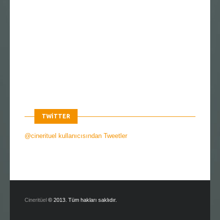
TWITTER
@cinerituel kullanıcısından Tweetler
Cineritüel
© 2013. Tüm hakları saklıdır.