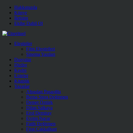
Hakkımızda
Künye
İletişim
Ekibe Dahil Ol
Eleştiriler
Film Eleştirileri
Sinema Yazıları
Dosyalar
Diziler
Keşfet
Listeler
Kitaplık
Yazarlar
Alpaslan Paşaoğlu
Berna Stera Değirmen
Demet Öztürk
Dilan Salkaya
Erol Demiray
Evrim Nacar
Fatih Değirmen
Fırat Çakkalkurt