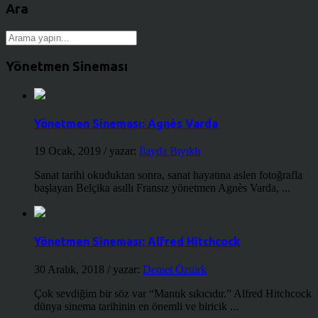
Ara
Yönetmen Sineması
Yönetmen Sineması: Agnès Varda
19 Ocak, 2019
/ yazar:
İlayda Bıyıklı
Sanat tarihi okuduktan sonra, sanat hayatına aslen fotoğrafla
başlayan Belçika asıllı Fransız yönetmen Agnès Varda, ...
Yönetmen Sineması: Alfred Hitchcock
30 Aralık, 2018
/ yazar:
Demet Öztürk
Çok sevdiğim bir söz var “Mantık sıkıcıdır.” Alfred Hitchcock
dünya sinema tarihinin en önemli ve biricik ...