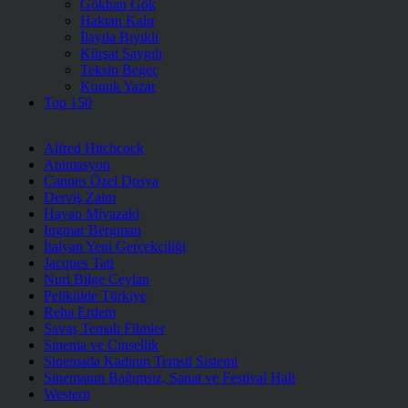
Gökhan Gök
Haktan Kalır
İlayda Bıyıklı
Kürşat Saygılı
Teksin Begeç
Konuk Yazar
Top 150
Alfred Hitchcock
Animasyon
Cannes Özel Dosya
Derviş Zaim
Hayao Miyazaki
Ingmar Bergman
İtalyan Yeni Gerçekçiliği
Jacques Tati
Nuri Bilge Ceylan
Pelikülde Türkiye
Reha Erdem
Savaş Temalı Filmler
Sinema ve Cinsellik
Sinemada Kadının Temsil Sistemi
Sinemanın Bağımsız, Sanat ve Festival Hali
Western