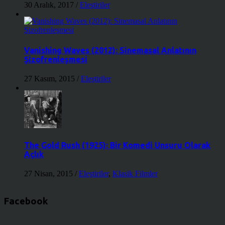
30 Aralık, 2017
/
Eleştiriler
Vanishing Waves (2012): Sinemasal Anlatının
Şizofrenleşmesi
27 Kasım, 2015
/
Eleştiriler
The Gold Rush (1925): Bir Komedi Unsuru Olarak
Açlık
27 Nisan, 2015
/
Eleştiriler
,
Klasik Filmler
Facebook