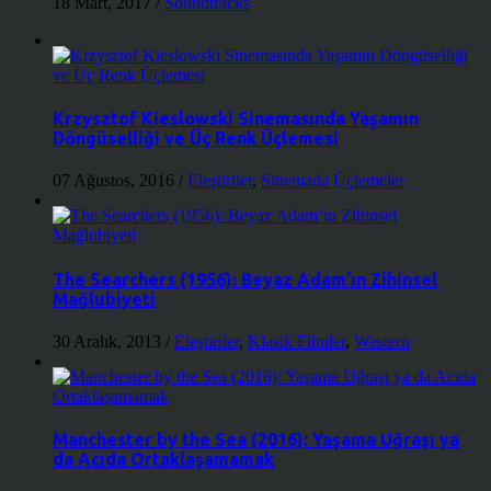
18 Mart, 2017
/
Soundtracks
Krzysztof Kieslowski Sinemasında Yaşamın
Döngüselliği ve Üç Renk Üçlemesi
07 Ağustos, 2016
/
Eleştiriler
,
Sinemada Üçlemeler
The Searchers (1956): Beyaz Adam’ın Zihinsel
Mağlubiyeti
30 Aralık, 2013
/
Eleştiriler
,
Klasik Filmler
,
Western
Manchester by the Sea (2016): Yaşama Uğraşı ya
da Acıda Ortaklaşamamak