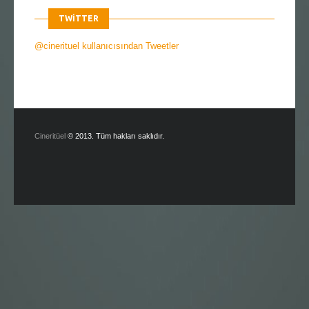
TWITTER
@cinerituel kullanıcısından Tweetler
Cineritüel
© 2013. Tüm hakları saklıdır.