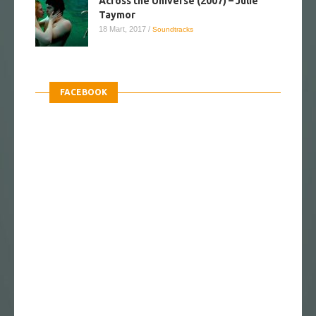
Across the Universe (2007) – Julie
Taymor
18 Mart, 2017
/
Soundtracks
FACEBOOK