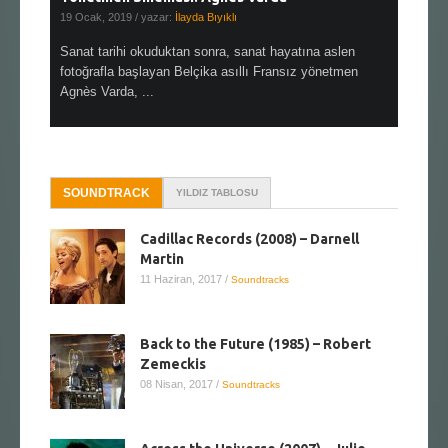
19 Ocak, 2019
/ yazar:
İlayda Bıyıklı
30 Aralık, 2
en çok Top
Sanat tarihi okuduktan sonra, sanat hayatına aslen
Çok sevdiğ
alı
fotoğrafla başlayan Belçika asıllı Fransız yönetmen
Hitchcock 
Agnès Varda, ...
SOUNDTRACK
YILDIZ TABLOSU
Cadillac Records (2008) – Darnell
Martin
11 Haziran, 2017
/
Soundtracks
Back to the Future (1985) – Robert
Zemeckis
08 Nisan, 2017
/
Soundtracks