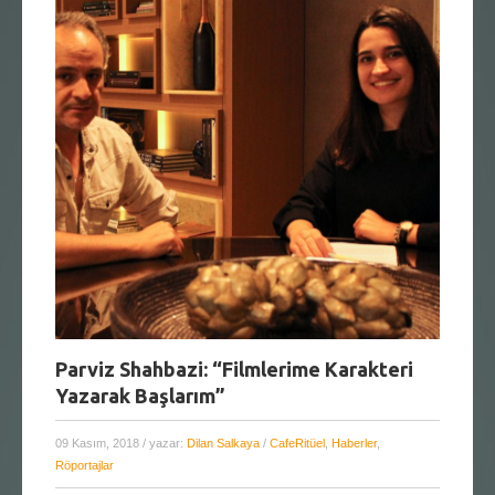
Parviz Shahbazi: “Filmlerime Karakteri
Yazarak Başlarım”
09 Kasım, 2018
/ yazar:
Dilan Salkaya
/
CafeRitüel
,
Haberler
,
Röportajlar