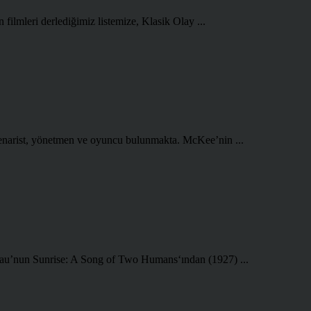
ilmleri derlediğimiz listemize, Klasik Olay ...
 senarist, yönetmen ve oyuncu bulunmakta. McKee’nin ...
rnau’nun Sunrise: A Song of Two Humans‘ından (1927) ...