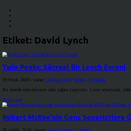
Etiket:
David Lynch
Twin Peaks: Sürreal Bir Lynch Evreni
19 Ocak, 2019
/ yazar:
Gökhan Gök
/
Diziler
,
Eleştiriler
Bir süredir televizyonun altın çağını yaşıyoruz. Cesur senaryolar, yüksek
Read more
Robert McKee’nin Genç Senaristlere Ö
08 Aralık, 2018
/ yazar:
Kürşat Saygılı
/
Listeler