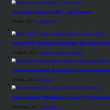
Across the Universe (2007) – Julie Taymor
18 Mart, 2017
/
Soundtracks
Kaygı (2017): Türkiye’nin Bin Dokuz Yüz Seksen Dört
21 Mayıs, 2017
/
Eleştiriler
,
Türkiye Sineması
The Fountain (2006): Bilgelik Ağacı’nın Tadı Dama
29 Ocak, 2014
/
Eleştiriler
Aku Louhimies: Paha Maa & Vuosaari (Fin Sineması)
09 Haziran, 2017
/
Eleştiriler