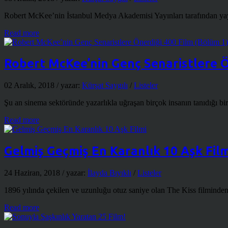
Robert McKee’nin İstanbul Medya Akademisi Yayınları tarafından yayınl
Read more
Robert McKee’nin Genç Senaristlere Ö
02 Aralık, 2018
/ yazar:
Kürşat Saygılı
/
Listeler
Şu an sinema sektöründe yazarlıkla uğraşan birçok insanın tanıdığı b
Read more
Gelmiş Geçmiş En Karanlık 10 Aşk Film
24 Haziran, 2018
/ yazar:
İlayda Bıyıklı
/
Listeler
1896 yılında çekilen ve uzunluğu otuz saniye olan The Kiss filminde
Read more