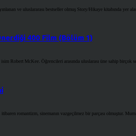
anan ve uluslararası bestseller olmuş Story/Hikaye kitabında yer alan f
nerdiği 400 Film (Bölüm 1)
ir isim Robert McKee. Öğrencileri arasında uluslarası üne sahip birçok
i
n itibaren romantizm, sinemanın vazgeçilmez bir parçası olmuştur. Mu