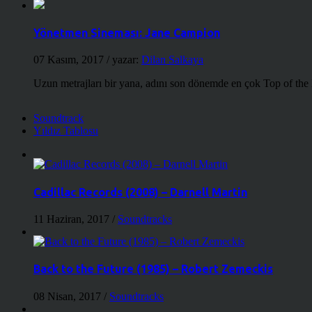
Yönetmen Sineması: Jane Campion
07 Kasım, 2017
/ yazar:
Dilan Salkaya
Uzun metrajları bir yana, adını son dönemde en çok Top of the
Soundtrack
Yıldız Tablosu
Cadillac Records (2008) – Darnell Martin
11 Haziran, 2017
/
Soundtracks
Back to the Future (1985) – Robert Zemeckis
08 Nisan, 2017
/
Soundtracks