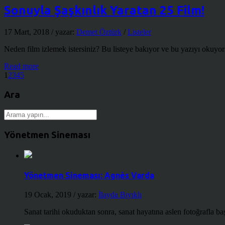
Sonuyla Şaşkınlık Yaratan 25 Film!
17 Mart, 2018
/ yazar:
Demet Öztürk
/
Listeler
Neden film izlemek istersiniz? Bu listeye bakıyor ve bu yazıyı okuyor
Read more
1
2
3
4
5
Ara
Yönetmen Sineması
Yönetmen Sineması: Agnès Varda
19 Ocak, 2019
/ yazar:
İlayda Bıyıklı
Sanat tarihi okuduktan sonra, sanat hayatına aslen fotoğrafla ba