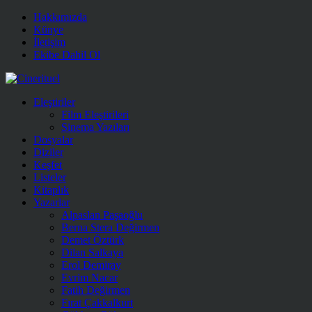
Hakkımızda
Künye
İletişim
Ekibe Dahil Ol
Eleştiriler
Film Eleştirileri
Sinema Yazıları
Dosyalar
Diziler
Keşfet
Listeler
Kitaplık
Yazarlar
Alpaslan Paşaoğlu
Berna Stera Değirmen
Demet Öztürk
Dilan Salkaya
Erol Demiray
Evrim Nacar
Fatih Değirmen
Fırat Çakkalkurt