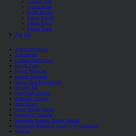
Gökhan Gök
Haktan Kalır
İlayda Bıyıklı
Kürşat Saygılı
Teksin Begeç
Konuk Yazar
Top 150
Alfred Hitchcock
Animasyon
Cannes Özel Dosya
Derviş Zaim
Hayao Miyazaki
Ingmar Bergman
İtalyan Yeni Gerçekçiliği
Jacques Tati
Nuri Bilge Ceylan
Pelikülde Türkiye
Reha Erdem
Savaş Temalı Filmler
Sinema ve Cinsellik
Sinemada Kadının Temsil Sistemi
Sinemanın Bağımsız, Sanat ve Festival Hali
Western