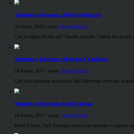
Yönetmen Sineması: Alfred Hitchcock
30 Aralık, 2018
/ yazar:
Demet Öztürk
Çok sevdiğim bir söz var “Mantık sıkıcıdır.” Alfred Hitchcock d
Yönetmen Sineması: Abdellatif Kechiche
28 Kasım, 2017
/ yazar:
İlayda Bıyıklı
Çok sıkıcı görünen senaryoları dahi izlenebilir derecede, doğallığ
Yönetmen Sineması: Metin Erksan
14 Kasım, 2017
/ yazar:
Demet Öztürk
Metin Erksan, Türk Sineması’nın en çok tartışılan ve sansüre m