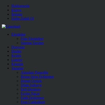
Hakkımızda
Künye
İletişim
Ekibe Dahil Ol
Eleştiriler
Film Eleştirileri
Sinema Yazıları
Dosyalar
Diziler
Keşfet
Listeler
Kitaplık
Yazarlar
Alpaslan Paşaoğlu
Berna Stera Değirmen
Demet Öztürk
Dilan Salkaya
Erol Demiray
Evrim Nacar
Fatih Değirmen
Fırat Çakkalkurt