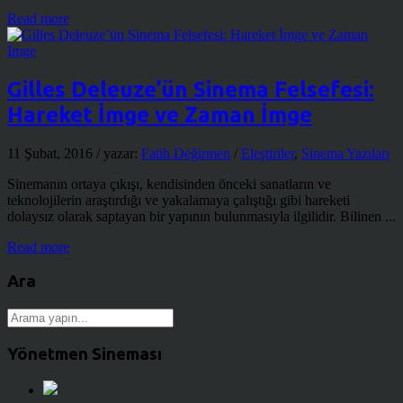
Read more
Gilles Deleuze’ün Sinema Felsefesi:
Hareket İmge ve Zaman İmge
11 Şubat, 2016
/ yazar:
Fatih Değirmen
/
Eleştiriler
,
Sinema Yazıları
Sinemanın ortaya çıkışı, kendisinden önceki sanatların ve
teknolojilerin araştırdığı ve yakalamaya çalıştığı gibi hareketi
dolaysız olarak saptayan bir yapının bulunmasıyla ilgilidir. Bilinen ...
Read more
Ara
Yönetmen Sineması