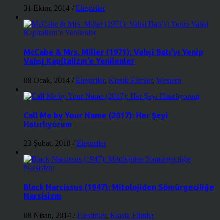
31 Ekim, 2014
/
Eleştiriler
McCabe & Mrs. Miller (1971): Vahşi Batı’yı Yenip
Vahşi Kapitalizm’e Yenilenler
08 Ocak, 2014
/
Eleştiriler
,
Klasik Filmler
,
Western
Call Me by Your Name (2017): Her Şeyi
Hatırlıyorum
23 Şubat, 2018
/
Eleştiriler
Black Narcissus (1947): Mitolojiden Sömürgeciliğe
Narsisizm
08 Nisan, 2014
/
Eleştiriler
,
Klasik Filmler