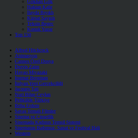
Gökhan Gök
Haktan Kalır
İlayda Bıyıklı
Kürşat Saygılı
Teksin Begeç
Konuk Yazar
Top 150
Alfred Hitchcock
Animasyon
Cannes Özel Dosya
Derviş Zaim
Hayao Miyazaki
Ingmar Bergman
İtalyan Yeni Gerçekçiliği
Jacques Tati
Nuri Bilge Ceylan
Pelikülde Türkiye
Reha Erdem
Savaş Temalı Filmler
Sinema ve Cinsellik
Sinemada Kadının Temsil Sistemi
Sinemanın Bağımsız, Sanat ve Festival Hali
Western