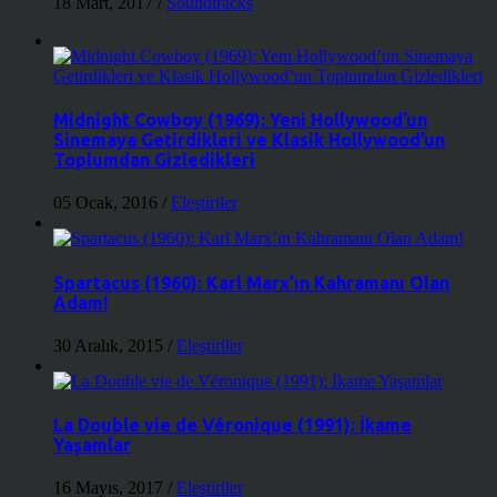
18 Mart, 2017
/
Soundtracks
Midnight Cowboy (1969): Yeni Hollywood’un
Sinemaya Getirdikleri ve Klasik Hollywood’un
Toplumdan Gizledikleri
05 Ocak, 2016
/
Eleştiriler
Spartacus (1960): Karl Marx’ın Kahramanı Olan
Adam!
30 Aralık, 2015
/
Eleştiriler
La Double vie de Véronique (1991): İkame
Yaşamlar
16 Mayıs, 2017
/
Eleştiriler