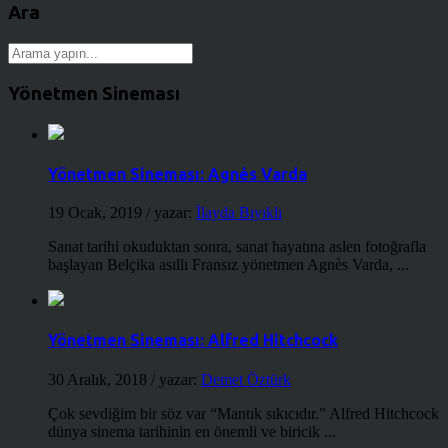
Ara
Yönetmen Sineması
Yönetmen Sineması: Agnès Varda
19 Ocak, 2019
/ yazar:
İlayda Bıyıklı
Sanat tarihi okuduktan sonra, sanat hayatına aslen fotoğrafla
başlayan Belçika asıllı Fransız yönetmen Agnès Varda, ...
Yönetmen Sineması: Alfred Hitchcock
30 Aralık, 2018
/ yazar:
Demet Öztürk
Çok sevdiğim bir söz var “Mantık sıkıcıdır.” Alfred Hitchcock
dünya sinema tarihinin en önemli ve biricik ...