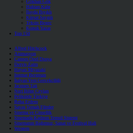
Gökhan Gök
Haktan Kalır
İlayda Bıyıklı
Kürşat Saygılı
Teksin Begeç
Konuk Yazar
Top 150
Alfred Hitchcock
Animasyon
Cannes Özel Dosya
Derviş Zaim
Hayao Miyazaki
Ingmar Bergman
İtalyan Yeni Gerçekçiliği
Jacques Tati
Nuri Bilge Ceylan
Pelikülde Türkiye
Reha Erdem
Savaş Temalı Filmler
Sinema ve Cinsellik
Sinemada Kadının Temsil Sistemi
Sinemanın Bağımsız, Sanat ve Festival Hali
Western