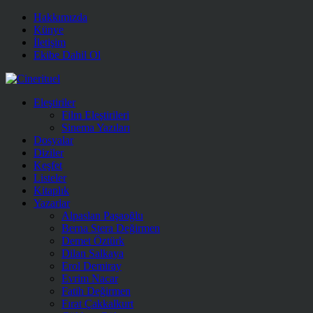
Hakkımızda
Künye
İletişim
Ekibe Dahil Ol
Eleştiriler
Film Eleştirileri
Sinema Yazıları
Dosyalar
Diziler
Keşfet
Listeler
Kitaplık
Yazarlar
Alpaslan Paşaoğlu
Berna Stera Değirmen
Demet Öztürk
Dilan Salkaya
Erol Demiray
Evrim Nacar
Fatih Değirmen
Fırat Çakkalkurt