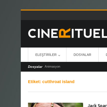
ELEŞTIRILER
DOSYALAR
Dosyalar
Animasyon
Etiket:
cutthroat island
Jack Spar