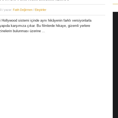
20
/ yazar:
Fatih Değirmen
/
Eleştiriler
i Hollywood sistemi içinde aynı hikâyenin farklı versiyonlarla
r yapıda karşımıza çıkar. Bu filmlerde hikaye, gizemli yerlere
inelerin bulunması üzerine ...