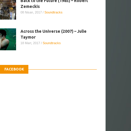
Back to the Future (1985) – Robert
Zemeckis
08 Nisan, 2017
/
Soundtracks
Across the Universe (2007) – Julie
Taymor
18 Mart, 2017
/
Soundtracks
FACEBOOK