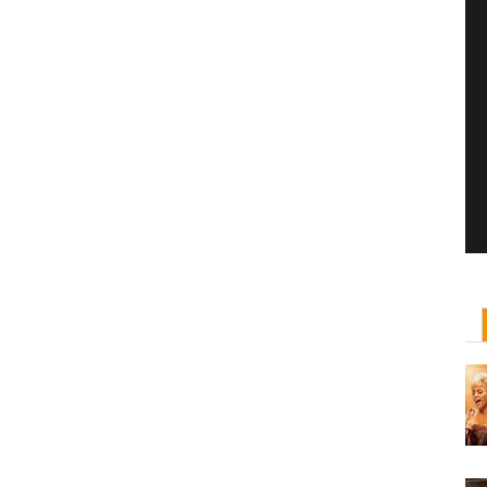
Yönetmen Sineması: Jane Campion
07 Kasım, 2017
/ yazar:
Dilan Salkaya
Uzun metrajları bir yana, adını son dönemde en
çok Top of the Lake dizisi ile duyduğumuz Yeni
Zelandalı yönetmen ...