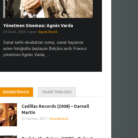
Yönetmen Sineması: Agnès Varda
Yönetmen Sineması: A
19 Ocak, 2019
/ yazar:
İlayda Bıyıklı
30 Aralık, 2018
/ yazar:
Demet
Sanat tarihi okuduktan sonra, sanat hayatına
Çok sevdiğim bir söz var “
aslen fotoğrafla başlayan Belçika asıllı Fransız
Hitchcock dünya sinema t
yönetmen Agnès Varda, ...
biricik ...
SOUNDTRACK
YILDIZ TABLOSU
Cadillac Records (2008) – Darnell
Martin
11 Haziran, 2017
/
Soundtracks