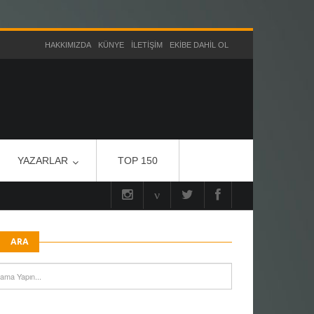
HAKKIMIZDA
KÜNYE
İLETIŞIM
EKIBE DAHIL OL
YAZARLAR
TOP 150
ARA