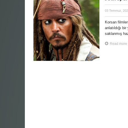
03 Temmuz, 20
Korsan filmler
anlatıldığı bi
saklanmış haz
Read more