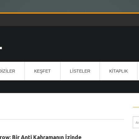
DIZILER
KEŞFET
LISTELER
KITAPLIK
row: Bir Anti Kahramanın İzinde