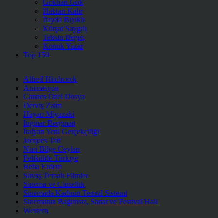
Gökhan Gök
Haktan Kalır
İlayda Bıyıklı
Kürşat Saygılı
Teksin Begeç
Konuk Yazar
Top 150
Alfred Hitchcock
Animasyon
Cannes Özel Dosya
Derviş Zaim
Hayao Miyazaki
Ingmar Bergman
İtalyan Yeni Gerçekçiliği
Jacques Tati
Nuri Bilge Ceylan
Pelikülde Türkiye
Reha Erdem
Savaş Temalı Filmler
Sinema ve Cinsellik
Sinemada Kadının Temsil Sistemi
Sinemanın Bağımsız, Sanat ve Festival Hali
Western