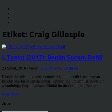
Etiket:
Craig Gillespie
I, Tonya (2017): Benim Suçum Değil
23 Şubat, 2018
/ yazar:
Gökhan Gök
/
Eleştiriler
Bireylerin birisinden nefret etmeleri için ikna edici -en azından
kendilerini- bir sebepleri olması gerekir; toplumların ise böyle bir
zorunluluğa ihtiyacı yoktur. Çünkü bu tür durumlarda kimse ...
Read more
Ara