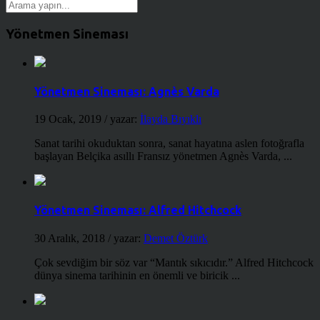
Yönetmen Sineması
Yönetmen Sineması: Agnès Varda
19 Ocak, 2019
/ yazar:
İlayda Bıyıklı
Sanat tarihi okuduktan sonra, sanat hayatına aslen fotoğrafla
başlayan Belçika asıllı Fransız yönetmen Agnès Varda, ...
Yönetmen Sineması: Alfred Hitchcock
30 Aralık, 2018
/ yazar:
Demet Öztürk
Çok sevdiğim bir söz var “Mantık sıkıcıdır.” Alfred Hitchcock
dünya sinema tarihinin en önemli ve biricik ...