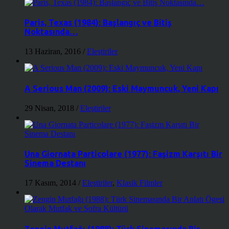
Paris, Texas (1984): Başlangıç ve Bitiş
Noktasında…
13 Haziran, 2016
/
Eleştiriler
A Serious Man (2009): Eski Maymuncuk, Yeni Kapı
29 Nisan, 2018
/
Eleştiriler
Una Giornata Particolare (1977): Faşizm Karşıtı Bir
Sinema Destanı
17 Kasım, 2014
/
Eleştiriler
,
Klasik Filmler
Zengin Mutfağı (1988): Türk Sinemasında Bir