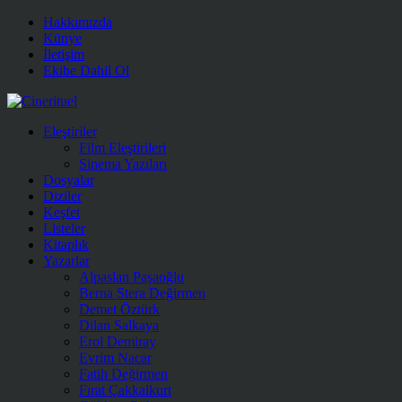
Hakkımızda
Künye
İletişim
Ekibe Dahil Ol
Eleştiriler
Film Eleştirileri
Sinema Yazıları
Dosyalar
Diziler
Keşfet
Listeler
Kitaplık
Yazarlar
Alpaslan Paşaoğlu
Berna Stera Değirmen
Demet Öztürk
Dilan Salkaya
Erol Demiray
Evrim Nacar
Fatih Değirmen
Fırat Çakkalkurt