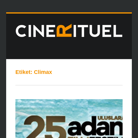
Etiket:
Climax