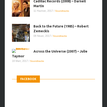
Cadillac Records (2008) – Darnell
Martin
11 Haziran, 2017
/
Soundtracks
Back to the Future (1985) – Robert
Zemeckis
08 Nisan, 2017
/
Soundtracks
Across the Universe (2007) – Julie
Taymor
18 Mart, 2017
/
Soundtracks
FACEBOOK