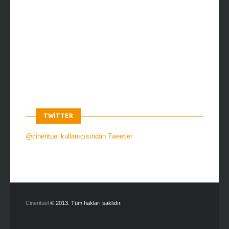
TWITTER
@cinerituel kullanıcısından Tweetler
Cineritüel
© 2013. Tüm hakları saklıdır.