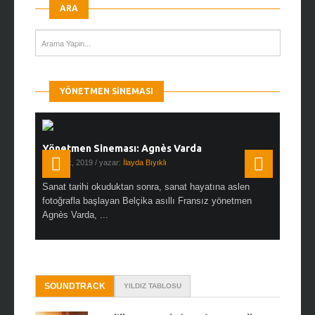
ARA
YÖNETMEN SINEMASI
Yönetmen Sineması: Agnès Varda
Yönetmen
19 Ocak, 2019
/ yazar:
İlayda Bıyıklı
30 Aralık, 2
en çok Top
Sanat tarihi okuduktan sonra, sanat hayatına aslen
Çok sevdiğ
alı
fotoğrafla başlayan Belçika asıllı Fransız yönetmen
Hitchcock 
Agnès Varda, ...
SOUNDTRACK
YILDIZ TABLOSU