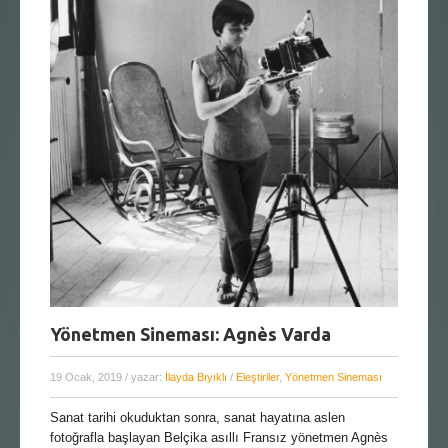
Yönetmen Sineması: Agnès Varda
19 Ocak, 2019
/ yazar:
İlayda Bıyıklı
/
Eleştiriler
,
Yönetmen Sineması
Sanat tarihi okuduktan sonra, sanat hayatına aslen
fotoğrafla başlayan Belçika asıllı Fransız yönetmen Agnès