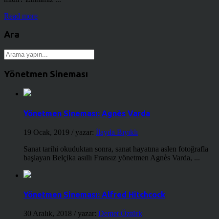
Read more
Ara
Yönetmen Sineması
Yönetmen Sineması: Agnès Varda
19 Ocak, 2019
/ yazar:
İlayda Bıyıklı
Sanat tarihi okuduktan sonra, sanat hayatına aslen fotoğrafla
başlayan Belçika asıllı Fransız yönetmen Agnès Varda, ...
Yönetmen Sineması: Alfred Hitchcock
30 Aralık, 2018
/ yazar:
Demet Öztürk