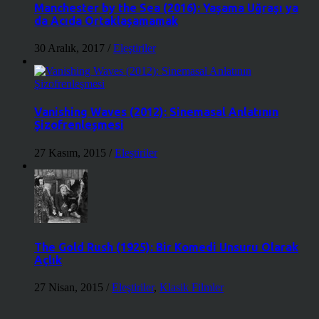
Manchester by the Sea (2016): Yaşama Uğraşı ya
da Acıda Ortaklaşamamak
30 Aralık, 2017
/
Eleştiriler
Vanishing Waves (2012): Sinemasal Anlatının
Şizofrenleşmesi
27 Kasım, 2015
/
Eleştiriler
The Gold Rush (1925): Bir Komedi Unsuru Olarak
Açlık
27 Nisan, 2015
/
Eleştiriler
,
Klasik Filmler