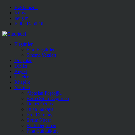
Hakkımızda
Künye
İletişim
Ekibe Dahil Ol
Eleştiriler
Film Eleştirileri
Sinema Yazıları
Dosyalar
Diziler
Keşfet
Listeler
Kitaplık
Yazarlar
Alpaslan Paşaoğlu
Berna Stera Değirmen
Demet Öztürk
Dilan Salkaya
Erol Demiray
Evrim Nacar
Fatih Değirmen
Fırat Çakkalkurt