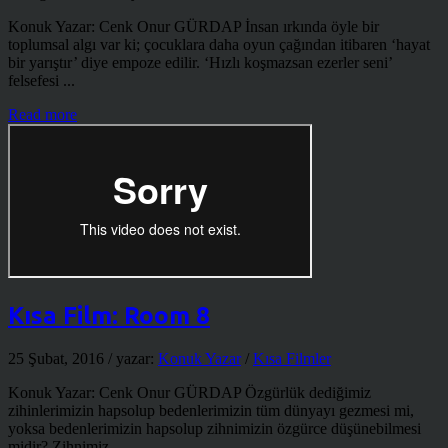
Konuk Yazar: Cenk Onur GÜRDAP İnsan ırkında öyle bir
toplumsal algı var ki; çocuklara daha oyun çağından itibaren ‘hayat
bir yarıştır’ diye empoze edilir. ‘Hızlı koşmazsan ezerler seni’
felsefesi ...
Read more
Kısa Film: Room 8
25 Şubat, 2016
/ yazar:
Konuk Yazar
/
Kısa Filmler
Konuk Yazar: Cenk Onur GÜRDAP Özgürlük dediğimiz
zihinlerimizin hapsolup bedenlerimizin tüm dünyayı gezmesi mi,
yoksa bedenlerimizin hapsolup zihnimizin özgürce düşünebilmesi
midir? Zihnimiz ...