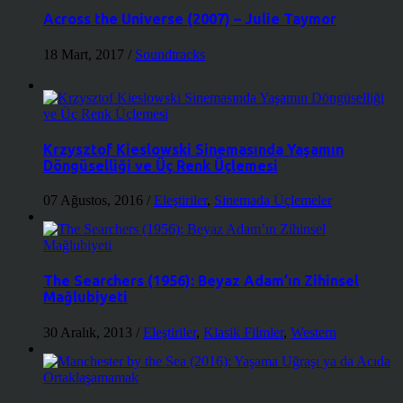
Across the Universe (2007) – Julie Taymor
18 Mart, 2017
/
Soundtracks
Krzysztof Kieslowski Sinemasında Yaşamın
Döngüselliği ve Üç Renk Üçlemesi
07 Ağustos, 2016
/
Eleştiriler
,
Sinemada Üçlemeler
The Searchers (1956): Beyaz Adam’ın Zihinsel
Mağlubiyeti
30 Aralık, 2013
/
Eleştiriler
,
Klasik Filmler
,
Western