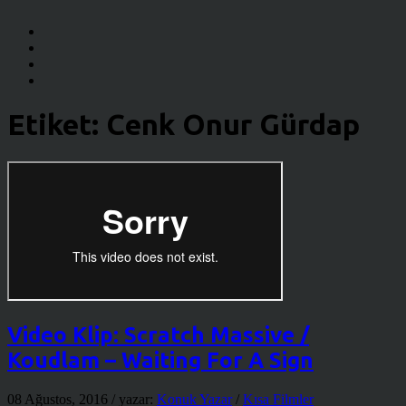
Etiket:
Cenk Onur Gürdap
Video Klip: Scratch Massive /
Koudlam – Waiting For A Sign
08 Ağustos, 2016
/ yazar:
Konuk Yazar
/
Kısa Filmler