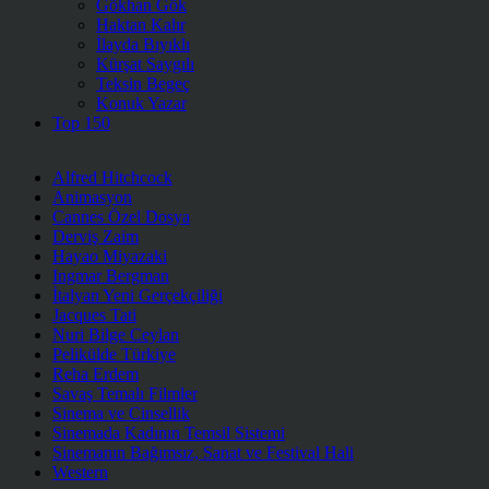
Gökhan Gök
Haktan Kalır
İlayda Bıyıklı
Kürşat Saygılı
Teksin Begeç
Konuk Yazar
Top 150
Alfred Hitchcock
Animasyon
Cannes Özel Dosya
Derviş Zaim
Hayao Miyazaki
Ingmar Bergman
İtalyan Yeni Gerçekçiliği
Jacques Tati
Nuri Bilge Ceylan
Pelikülde Türkiye
Reha Erdem
Savaş Temalı Filmler
Sinema ve Cinsellik
Sinemada Kadının Temsil Sistemi
Sinemanın Bağımsız, Sanat ve Festival Hali
Western